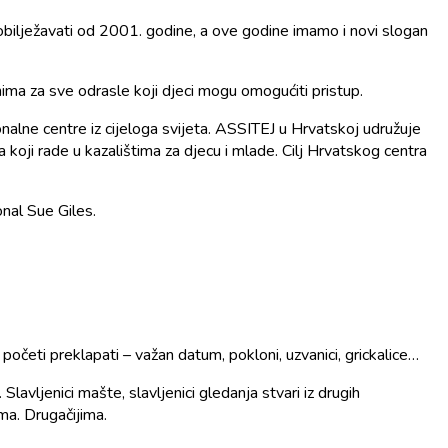
e obilježavati od 2001. godine, a ove godine imamo i novi slogan
rnima za sve odrasle koji djeci mogu omogućiti pristup.
alne centre iz cijeloga svijeta. ASSITEJ u Hrvatskoj udružuje
 koji rade u kazalištima za djecu i mlade. Cilj Hrvatskog centra
nal Sue Giles.
očeti preklapati – važan datum, pokloni, uzvanici, grickalice…
Slavljenici mašte, slavljenici gledanja stvari iz drugih
ma. Drugačijima.