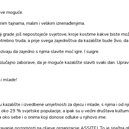
 sve moguće.
tnim tajnama, malim i velikim iznenađenjima.
 koji grade još nepostojeće svjetove, kroje kostime kakve biste mož
rebno truda, a prije svega zajedništva da kazalište bude živo, da
zivaju da zajedno s njima slavite moć igre. I suigre.
čajno zaborave, da je moguće kazalište slaviti svaki dan. Upravo igra
 i mlade!
aju kazalište i izvedbene umjetnosti za djecu i mlade, s njima i od
ne oko 29 % svjetske populacije, a ipak su u većini društava kultu
a oko sebe i o onima koji donose odluke u njihovo ime.
je pozornosti na ciljeve organizacije ASSITEJ. To je snažna globa