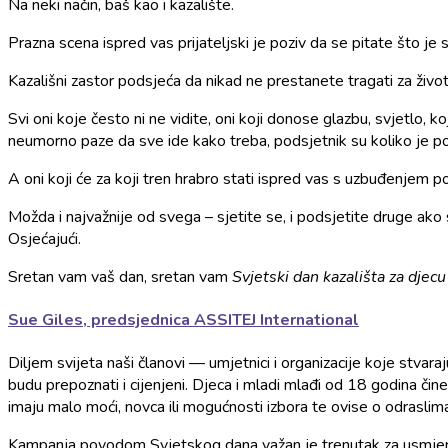
Na neki način, baš kao i kazalište.
Prazna scena ispred vas prijateljski je poziv da se pitate što je
Kazališni zastor podsjeća da nikad ne prestanete tragati za živo
Svi oni koje često ni ne vidite, oni koji donose glazbu, svjetlo,
neumorno paze da sve ide kako treba, podsjetnik su koliko je pot
A oni koji će za koji tren hrabro stati ispred vas s uzbuđenjem po
Možda i najvažnije od svega – sjetite se, i podsjetite druge ako slu
Osjećajući.
Sretan vam vaš dan, sretan vam
Svjetski dan kazališta za djecu
Sue Giles, predsjednica ASSITEJ International
Diljem svijeta naši članovi — umjetnici i organizacije koje stvar
budu prepoznati i cijenjeni. Djeca i mladi mlađi od 18 godina či
imaju malo moći, novca ili mogućnosti izbora te ovise o odraslim
Kampanja povodom Svjetskog dana važan je trenutak za usmjeravan