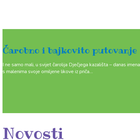
Čarobno i bajkovito putovanje
I ne samo mali, u svijet čarolija Dječjega kazališta – danas imena 
s malenima svoje omiljene likove iz priča…
Novosti