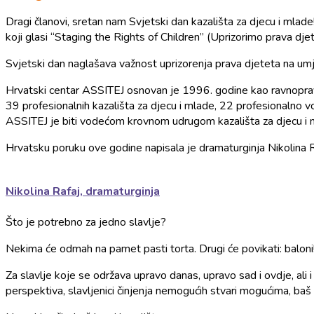
Dragi članovi, sretan nam Svjetski dan kazališta za djecu i mlad
koji glasi “Staging the Rights of Children” (Uprizorimo prava djet
Svjetski dan naglašava važnost uprizorenja prava djeteta na umjetn
Hrvatski centar ASSITEJ osnovan je 1996. godine kao ravnopravni
39 profesionalnih kazališta za djecu i mlade, 22 profesionalno vo
ASSITEJ je biti vodećom krovnom udrugom kazališta za djecu i 
Hrvatsku poruku ove godine napisala je dramaturginja Nikolina R
Nikolina Rafaj, dramaturginja
Što je potrebno za jedno slavlje?
Nekima će odmah na pamet pasti torta. Drugi će povikati: baloni!
Za slavlje koje se održava upravo danas, upravo sad i ovdje, ali i u
perspektiva, slavljenici činjenja nemogućih stvari mogućima, ba