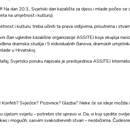
e!!! Na dan 20.3., Svjetski dan kazališta za djecu i mlade počeo s
eta na umjetnost i kulturu).
ost i kulturu; treba učiniti ta prava vidljivima, prisutnima i stva
 član ugledne kazališne organizacije ASSITEJ koja okuplja nacion
đena dramska studija i 5 individualnih članova, dramskih umjetnika
mlade u Hrvatskoj.
afaj. Svjetsku poruku napisala je predsjednica ASSITEJ Internatio
 Konfeti? Svjećice? Pozivnice? Glazba? Neke će se ideje možda i p
 cijelom svijetu – potrebni ste upravo vi. Da, vi koji sjedite ovdje. 
š kao i mogućih, sasvim svakodnevnih stvari – neobičnima. Čudesni