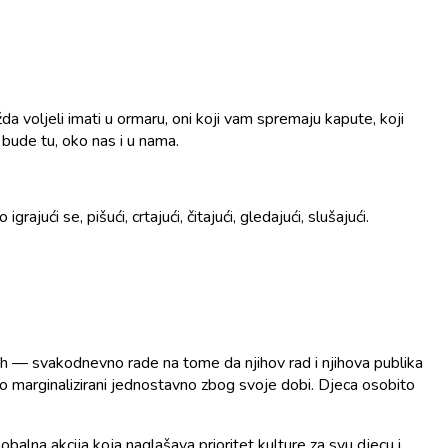
da voljeli imati u ormaru, oni koji vam spremaju kapute, koji
 bude tu, oko nas i u nama.
jući se, pišući, crtajući, čitajući, gledajući, slušajući.
 njih — svakodnevno rade na tome da njihov rad i njihova publika
rno marginalizirani jednostavno zbog svoje dobi. Djeca osobito
lna akcija koja naglašava prioritet kulture za svu djecu i