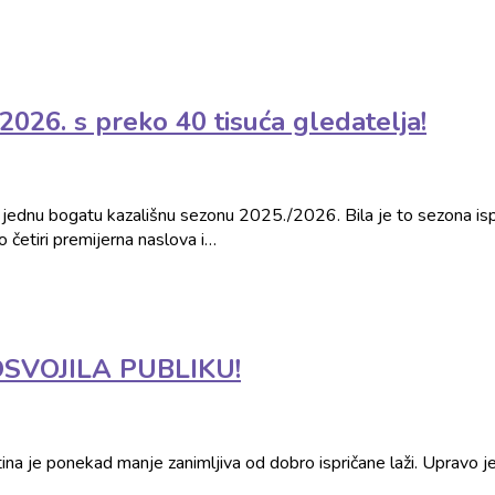
026. s preko 40 tisuća gledatelja!
oš jednu bogatu kazališnu sezonu 2025./2026. Bila je to sezona i
o četiri premijerna naslova i…
 OSVOJILA PUBLIKU!
tina je ponekad manje zanimljiva od dobro ispričane laži. Upravo je