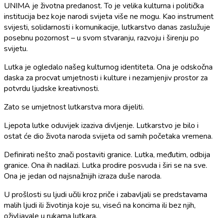
UNIMA je životna predanost. To je velika kulturna i politička
institucija bez koje narodi svijeta više ne mogu. Kao instrument
svijesti, solidarnosti i komunikacije, lutkarstvo danas zaslužuje
posebnu pozornost – u svom stvaranju, razvoju i širenju po
svijetu.
Lutka je ogledalo našeg kulturnog identiteta. Ona je odskočna
daska za procvat umjetnosti i kulture i nezamjenjiv prostor za
potvrdu ljudske kreativnosti.
Zato se umjetnost lutkarstva mora dijeliti.
Ljepota lutke oduvijek izaziva divljenje. Lutkarstvo je bilo i
ostat će dio života naroda svijeta od samih početaka vremena.
Definirati nešto znači postaviti granice. Lutka, međutim, odbija
granice. Ona ih nadilazi. Lutka prodire posvuda i širi se na sve.
Ona je jedan od najsnažnijih izraza duše naroda.
U prošlosti su ljudi učili kroz priče i zabavljali se predstavama
malih ljudi ili životinja koje su, viseći na koncima ili bez njih,
oživljavale u rukama lutkara.