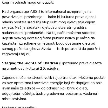
koja im odrasli mogu omogućiti.
Rad organizacije ASSITEJ International usmjeren je na
povezivanje i promicanje — kako bi kulturna prava djece i
mladih postala središnji stup kulturnog djelovanja diljem
svijeta. Naš je zadatak i djelovati, stvarati i graditi s
nadahnućem i predanošću. Na taj način možemo radosno
uvjeriti svakog odraslog člana publike koliko je važno da
kazalište i izvedbene umjetnosti budu dostupne djeci od
samog početka njihova života — te ih potaknuti da podrže i
zagovaraju taj cilj.
Staging the Rights of Children
(Uprizorimo prava djeteta
na umjetnost i kulturu)
20. ožujka.
Zajedno možemo stvoriti velik i lijep trenutak. Možemo poslati
valove optimizma i pozitivne energije koji će doprijeti do onih
izvan naše zajednice — do odraslih koji brinu o djeci,
odgojitelja i učitelja, ljudi u gradovima, općinama, vladama i
ministarstvima.