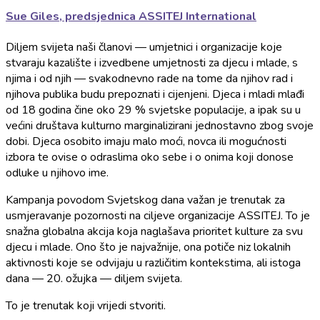
Sue Giles, predsjednica ASSITEJ International
Diljem svijeta naši članovi — umjetnici i organizacije koje
stvaraju kazalište i izvedbene umjetnosti za djecu i mlade, s
njima i od njih — svakodnevno rade na tome da njihov rad i
njihova publika budu prepoznati i cijenjeni. Djeca i mladi mlađi
od 18 godina čine oko 29 % svjetske populacije, a ipak su u
većini društava kulturno marginalizirani jednostavno zbog svoje
dobi. Djeca osobito imaju malo moći, novca ili mogućnosti
izbora te ovise o odraslima oko sebe i o onima koji donose
odluke u njihovo ime.
Kampanja povodom Svjetskog dana važan je trenutak za
usmjeravanje pozornosti na ciljeve organizacije ASSITEJ. To je
snažna globalna akcija koja naglašava prioritet kulture za svu
djecu i mlade. Ono što je najvažnije, ona potiče niz lokalnih
aktivnosti koje se odvijaju u različitim kontekstima, ali istoga
dana — 20. ožujka — diljem svijeta.
To je trenutak koji vrijedi stvoriti.