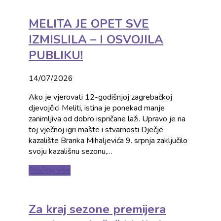
MELITA JE OPET SVE
IZMISLILA – I OSVOJILA
PUBLIKU!
14/07/2026
Ako je vjerovati 12-godišnjoj zagrebačkoj
djevojčici Meliti, istina je ponekad manje
zanimljiva od dobro ispričane laži. Upravo je na
toj vječnoj igri mašte i stvarnosti Dječje
kazalište Branka Mihaljevića 9. srpnja zaključilo
svoju kazališnu sezonu,…
Pročitaj više
Za kraj sezone premijera