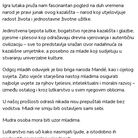
Igra lutaka pruža nam fascinantan pogled na duh vremena:
narod je pravi junak ovog kazališta – narod koji utjelovljuje
radost života i jednostavne životne užitke.
Jedinstvena ljepota lutke, bogatstvo njezina kazališta i glazbe,
pjesme i plesovi koji odražavaju drevna vjerovanja i autentičnu
civilizaciju – sve to predstavlja snažan izvor nadahnuća za
kazališne umjetnike, a posebno za mlade koji sudjeluju u
stvaranju univerzalne kulture.
Odgoj mladih oduvijek je bio briga naroda Mandé, kao i cijelog
svijeta. Zato vijeće starješina nastoji mladima osigurati
najbolje uvjete za njihov tjelesni, intelektualni i moralni razvoj –
između ostalog i kroz lutkarstvo u svim njegovim oblicima.
U našoj prošlosti odrasli nikada nisu prepuštali mlade bez
vodstva. Mladi ne smiju biti ostavljeni sami sebi.
Mudra osoba mora biti uzor mladima.
Lutkarstvo nas uči kako nasmijati ljude, a istodobno ih