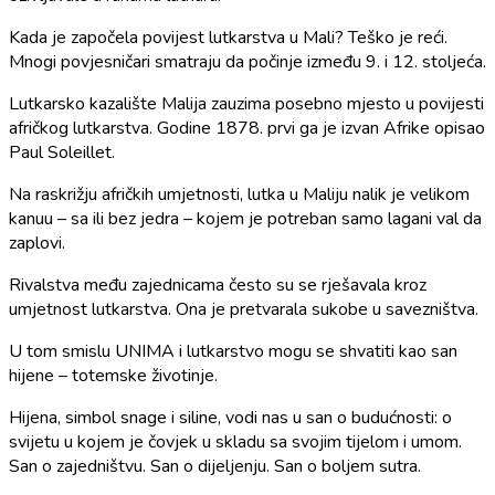
Kada je započela povijest lutkarstva u Mali? Teško je reći.
Mnogi povjesničari smatraju da počinje između 9. i 12. stoljeća.
Lutkarsko kazalište Malija zauzima posebno mjesto u povijesti
afričkog lutkarstva. Godine 1878. prvi ga je izvan Afrike opisao
Paul Soleillet.
Na raskrižju afričkih umjetnosti, lutka u Maliju nalik je velikom
kanuu – sa ili bez jedra – kojem je potreban samo lagani val da
zaplovi.
Rivalstva među zajednicama često su se rješavala kroz
umjetnost lutkarstva. Ona je pretvarala sukobe u savezništva.
U tom smislu UNIMA i lutkarstvo mogu se shvatiti kao san
hijene – totemske životinje.
Hijena, simbol snage i siline, vodi nas u san o budućnosti: o
svijetu u kojem je čovjek u skladu sa svojim tijelom i umom.
San o zajedništvu. San o dijeljenju. San o boljem sutra.