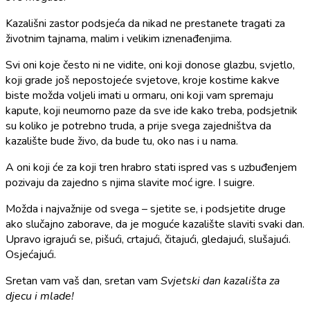
Kazališni zastor podsjeća da nikad ne prestanete tragati za
životnim tajnama, malim i velikim iznenađenjima.
Svi oni koje često ni ne vidite, oni koji donose glazbu, svjetlo,
koji grade još nepostojeće svjetove, kroje kostime kakve
biste možda voljeli imati u ormaru, oni koji vam spremaju
kapute, koji neumorno paze da sve ide kako treba, podsjetnik
su koliko je potrebno truda, a prije svega zajedništva da
kazalište bude živo, da bude tu, oko nas i u nama.
A oni koji će za koji tren hrabro stati ispred vas s uzbuđenjem
pozivaju da zajedno s njima slavite moć igre. I suigre.
Možda i najvažnije od svega – sjetite se, i podsjetite druge
ako slučajno zaborave, da je moguće kazalište slaviti svaki dan.
Upravo igrajući se, pišući, crtajući, čitajući, gledajući, slušajući.
Osjećajući.
Sretan vam vaš dan, sretan vam
Svjetski dan kazališta za
djecu i mlade!