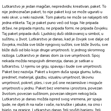
Lutkarstvo je jedan magičan, nepredvidiv, kreativan, paket. To
nije jednoznačan paket, to nije paket koji se može ugurati u
neki okvir, u neki nazivnik. Tom paketu ne može se nalijepiti niti
jedna etiketa. Taj je paket puno veći od toga. Ne pripada
državi, ne pripada mjestu, ne pripada formi, ne pripada čovjeku.
Taj paket pripada duši. Ljudskoj duši oblikovanoj u simbol, u
suštinu, u život. Lutkarstvo je danas, kad je čovjek sve dalje od
čovjeka, možda sve bliže njegovoj suštini, sve bliže životu, sve
bliže duši od bilo koje druge umjetnosti. Iz jednog skromnog
razloga. Lutkarstvo je danas dom za sve umjetnosti. Spoj
nekada možda nespojivih dimenzija, danas je satkan u
lutkarstvu. U njemu se griju, spavaju i bude sve umjetnosti.
Paket bez nazivlja. Paket u kojem duša spaja glumu, lutku,
predmet, materijal, glazbu, vizualnu umjetnost, likovnu
umjetnost, pokret, ples, i sve još one nezamislive i moguće
umjetnosti u jednu. Paket bez vremena i prostora, povezan
životom, povezan suštinom, povezan idejom nekog bića.
Lutkarstvo je danas možda ispred svog vremena, jer spaja
ljude, ne dijeli ih na naše i vaše, na kruške i jabuke, na crno i
bijelo, na granice. Lutkarstvo danas želi srušiti barijeru, želi