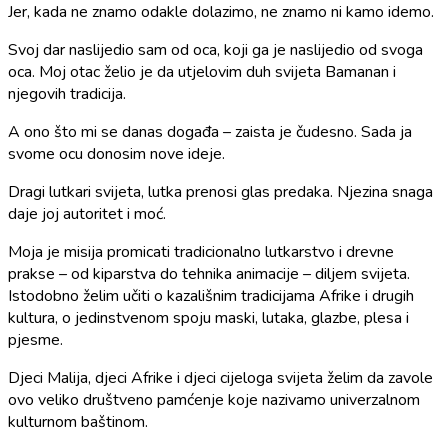
Jer, kada ne znamo odakle dolazimo, ne znamo ni kamo idemo.
Svoj dar naslijedio sam od oca, koji ga je naslijedio od svoga
oca. Moj otac želio je da utjelovim duh svijeta Bamanan i
njegovih tradicija.
A ono što mi se danas događa – zaista je čudesno. Sada ja
svome ocu donosim nove ideje.
Dragi lutkari svijeta, lutka prenosi glas predaka. Njezina snaga
daje joj autoritet i moć.
Moja je misija promicati tradicionalno lutkarstvo i drevne
prakse – od kiparstva do tehnika animacije – diljem svijeta.
Istodobno želim učiti o kazališnim tradicijama Afrike i drugih
kultura, o jedinstvenom spoju maski, lutaka, glazbe, plesa i
pjesme.
Djeci Malija, djeci Afrike i djeci cijeloga svijeta želim da zavole
ovo veliko društveno pamćenje koje nazivamo univerzalnom
kulturnom baštinom.