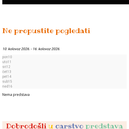
Ne propustite pogledati
10. kolovoz 2026.
-
16. kolovoz 2026.
pon
10
uto
11
sri
12
čet
13
pet
14
sub
15
ned
16
Nema predstava
Dobrodošli
u
carstvo
predstava