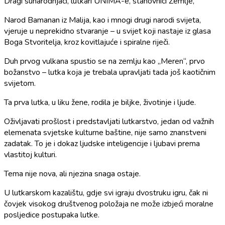
Dragi sunarodnjaci, lutkari UNIMA-e, stanovnici Zemlje,
Narod Bamanan iz Malija, kao i mnogi drugi narodi svijeta,
vjeruje u neprekidno stvaranje – u svijet koji nastaje iz glasa
Boga Stvoritelja, kroz kovitlajuće i spiralne riječi.
Duh prvog vulkana spustio se na zemlju kao „Meren“, prvo
božanstvo – lutka koja je trebala upravljati tada još kaotičnim
svijetom.
Ta prva lutka, u liku žene, rodila je biljke, životinje i ljude.
Oživljavati prošlost i predstavljati lutkarstvo, jedan od važnih
elemenata svjetske kulturne baštine, nije samo znanstveni
zadatak. To je i dokaz ljudske inteligencije i ljubavi prema
vlastitoj kulturi.
Tema nije nova, ali njezina snaga ostaje.
U lutkarskom kazalištu, gdje svi igraju dvostruku igru, čak ni
čovjek visokog društvenog položaja ne može izbjeći moralne
posljedice postupaka lutke.