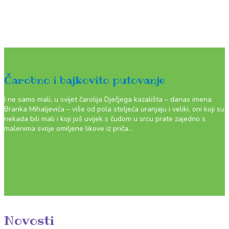
Čarobno i bajkovito putovanje
I ne samo mali, u svijet čarolija Dječjega kazališta – danas imena
Branka Mihaljevića – više od pola stoljeća uranjaju i veliki, oni koji su
nekada bili mali i koji još uvijek s čudom u srcu prate zajedno s
malenima svoje omiljene likove iz priča…
Novosti