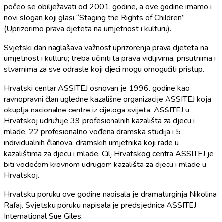
počeo se obilježavati od 2001. godine, a ove godine imamo i
novi slogan koji glasi “Staging the Rights of Children”
(Uprizorimo prava djeteta na umjetnost i kulturu).
Svjetski dan naglašava važnost uprizorenja prava djeteta na
umjetnost i kulturu; treba učiniti ta prava vidljivima, prisutnima i
stvarnima za sve odrasle koji djeci mogu omogućiti pristup.
Hrvatski centar ASSITEJ osnovan je 1996. godine kao
ravnopravni član ugledne kazališne organizacije ASSITEJ koja
okuplja nacionalne centre iz cijeloga svijeta. ASSITEJ u
Hrvatskoj udružuje 39 profesionalnih kazališta za djecu i
mlade, 22 profesionalno vođena dramska studija i 5
individualnih članova, dramskih umjetnika koji rade u
kazalištima za djecu i mlade. Cilj Hrvatskog centra ASSITEJ je
biti vodećom krovnom udrugom kazališta za djecu i mlade u
Hrvatskoj.
Hrvatsku poruku ove godine napisala je dramaturginja Nikolina
Rafaj. Svjetsku poruku napisala je predsjednica ASSITEJ
International Sue Giles.