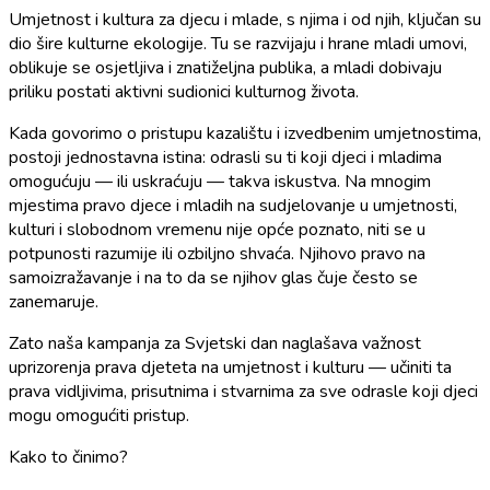
Umjetnost i kultura za djecu i mlade, s njima i od njih, ključan su
dio šire kulturne ekologije. Tu se razvijaju i hrane mladi umovi,
oblikuje se osjetljiva i znatiželjna publika, a mladi dobivaju
priliku postati aktivni sudionici kulturnog života.
Kada govorimo o pristupu kazalištu i izvedbenim umjetnostima,
postoji jednostavna istina: odrasli su ti koji djeci i mladima
omogućuju — ili uskraćuju — takva iskustva. Na mnogim
mjestima pravo djece i mladih na sudjelovanje u umjetnosti,
kulturi i slobodnom vremenu nije opće poznato, niti se u
potpunosti razumije ili ozbiljno shvaća. Njihovo pravo na
samoizražavanje i na to da se njihov glas čuje često se
zanemaruje.
Zato naša kampanja za Svjetski dan naglašava važnost
uprizorenja prava djeteta na umjetnost i kulturu — učiniti ta
prava vidljivima, prisutnima i stvarnima za sve odrasle koji djeci
mogu omogućiti pristup.
Kako to činimo?