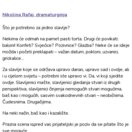
Nikolina Rafaj, dramaturginja
Što je potrebno za jedno slavlje?
Nekima će odmah na pamet pasti torta. Drugi će povikati:
baloni! Konfeti? Svjećice? Pozivnice? Glazba? Neke će se ideje
možda i početi preklapati – važan datum, pokloni, uzvanici,
grickalice…
Za slavlje koje se održava upravo danas, upravo sad i ovdje, ali
i u cijelom svijetu – potrebni ste upravo vi. Da, vi koji sjedite
ovdje. Slavljenici mašte, slavljenici gledanja stvari iz drugih
perspektiva, slavljenici činjenja nemogućih stvari mogućima,
baš kao i mogućih, sasvim svakodnevnih stvari – neobičnima.
Čudesnima. Drugačijima.
Na neki način, baš kao i kazalište.
Prazna scena ispred vas prijateljski je poziv da se pitate što je
sve moguće.