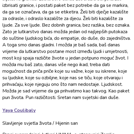
izbrisati granice, i postati paket bez potrebe da ga se markira,
da ga se označava, da ga se etiketira. Želi biti dječje kazalište
za odrasle, i odraslo kazalište za djecu. Želi biti kazalište za
ljude. Za sve ljude. Bez dobnih granica, bez razlika, bez oznaka.
Zato je lutkarstvo danas možda jedan od najljepših putokaza
do suštine ljudskog bića, do empatije, do duše, do zajedništva.
A toga smo danas gladni. I možda je baš sada, baš danas
vrijeme da lutkarstvo postane most između ljudi i umjetnosti,
most koji spaja različite živote u jedan potpuno moguć život. I
možda mu baš zato, danas više nego ikad, treba dati
mogućnost da priča priče koje su važne, koje su iskrene, koje
su ljudske, koje su ozbiljne, koje nas se tiču, koje otvaraju i
prihvaćaju, koje njeguju ono što nam nedostaje. Ljudskost.
Možda je sad vrijeme da ga prihvatimo kao takvog. Kao paket
pun života. Pun različitosti. Sretan nam svjetski dan duše.
Yaya Coulibaly
Slavljenje svjetla života / Hijenin san