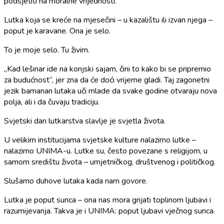
podsjetiti na moralne vrijednosti.
Lutka koja se kreće na mjesečini – u kazalištu ili izvan njega –
poput je karavane. Ona je selo.
To je moje selo. Tu živim.
„Kad lešinar ide na konjski sajam, čini to kako bi se pripremio
za budućnost“, jer zna da će doći vrijeme gladi. Taj zagonetni
jezik bamanan lutaka uči mlade da svake godine otvaraju nova
polja, ali i da čuvaju tradiciju.
Svjetski dan lutkarstva slavlje je svjetla života.
U velikim institucijama svjetske kulture nalazimo lutke –
nalazimo UNIMA-u. Lutke su, često povezane s religijom, u
samom središtu života – umjetničkog, društvenog i političkog.
Slušamo duhove lutaka kada nam govore.
Lutka je poput sunca – ona nas mora grijati toplinom ljubavi i
razumijevanja. Takva je i UNIMA: poput ljubavi vječnog sunca.