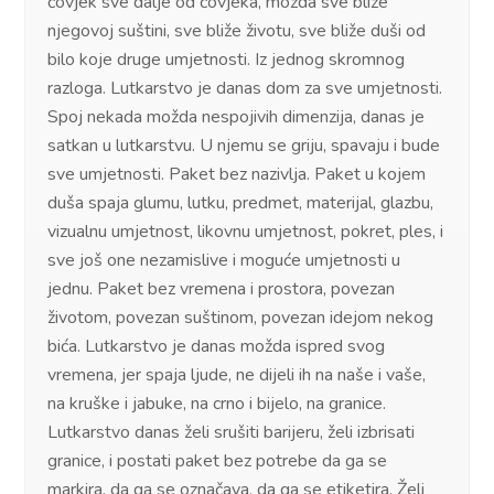
čovjek sve dalje od čovjeka, možda sve bliže
njegovoj suštini, sve bliže životu, sve bliže duši od
bilo koje druge umjetnosti. Iz jednog skromnog
razloga. Lutkarstvo je danas dom za sve umjetnosti.
Spoj nekada možda nespojivih dimenzija, danas je
satkan u lutkarstvu. U njemu se griju, spavaju i bude
sve umjetnosti. Paket bez nazivlja. Paket u kojem
duša spaja glumu, lutku, predmet, materijal, glazbu,
vizualnu umjetnost, likovnu umjetnost, pokret, ples, i
sve još one nezamislive i moguće umjetnosti u
jednu. Paket bez vremena i prostora, povezan
životom, povezan suštinom, povezan idejom nekog
bića. Lutkarstvo je danas možda ispred svog
vremena, jer spaja ljude, ne dijeli ih na naše i vaše,
na kruške i jabuke, na crno i bijelo, na granice.
Lutkarstvo danas želi srušiti barijeru, želi izbrisati
granice, i postati paket bez potrebe da ga se
markira, da ga se označava, da ga se etiketira. Želi