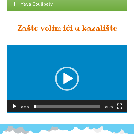
Yaya Coulibaly
Zašto volim ići u kazalište
Reproduktor
videozapisa
00:00
01:20