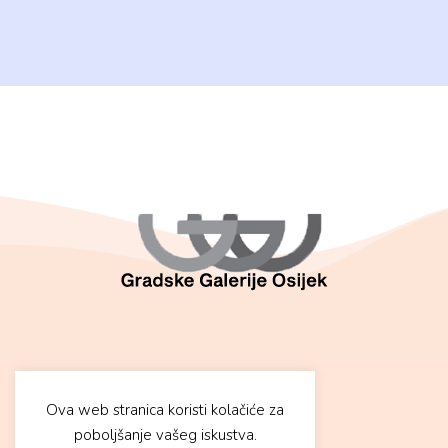
Ova web stranica koristi kolačiće za
F
I
poboljšanje vašeg iskustva.