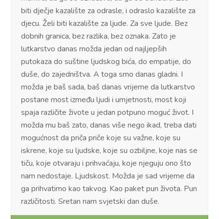
biti dječje kazalište za odrasle, i odraslo kazalište za
djecu. Želi biti kazalište za ljude. Za sve ljude. Bez
dobnih granica, bez razlika, bez oznaka. Zato je
lutkarstvo danas možda jedan od najljepših
putokaza do suštine ljudskog bića, do empatije, do
duše, do zajedništva. A toga smo danas gladni. I
možda je baš sada, baš danas vrijeme da lutkarstvo
postane most između ljudi i umjetnosti, most koji
spaja različite živote u jedan potpuno moguć život. I
možda mu baš zato, danas više nego ikad, treba dati
mogućnost da priča priče koje su važne, koje su
iskrene, koje su ljudske, koje su ozbiljne, koje nas se
tiču, koje otvaraju i prihvaćaju, koje njeguju ono što
nam nedostaje. Ljudskost. Možda je sad vrijeme da
ga prihvatimo kao takvog. Kao paket pun života. Pun
različitosti. Sretan nam svjetski dan duše.