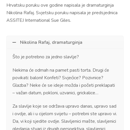
Hrvatsku poruku ove godine napisala je dramaturginja
Nikolina Rafaj. Svjetsku poruku napisala je predsjednica
ASSITEJ International Sue Giles.
Nikolina Rafaj, dramaturginja
Što je potrebno za jedno slavlje?
Nekima će odmah na pamet pasti torta. Drugi će
povikati: baloni! Konfeti? Svjećice? Pozivnice?
Glazba? Neke će se ideje možda i početi preklapati
– važan datum, pokloni, uzvanici, grickalice…
Za slavlje koje se održava upravo danas, upravo sad
i ovdje, ali i u cijelom svijetu – potrebni ste upravo vi.
Da, vi koji sjedite ovdje. Slavljenici mašte, slavljenici
gledanja stvari iz drugih perspektiva, slavljenici