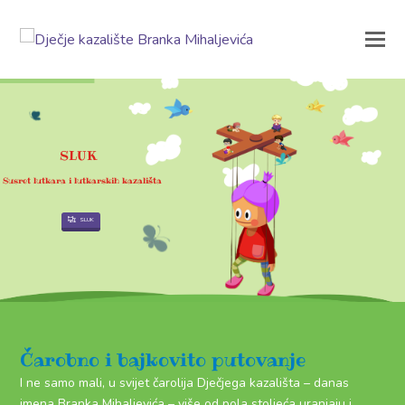
S
L
U
K
Susret lutkara i lutkarskih kazališta
SLUK
Čarobno i bajkovito putovanje
I ne samo mali, u svijet čarolija Dječjega kazališta – danas
imena Branka Mihaljevića – više od pola stoljeća uranjaju i