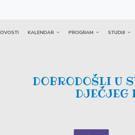
OVOSTI
KALENDAR
PROGRAM
STUDIJI
D
O
B
R
O
D
O
Š
L
I
U
S
D
J
E
Č
J
E
G