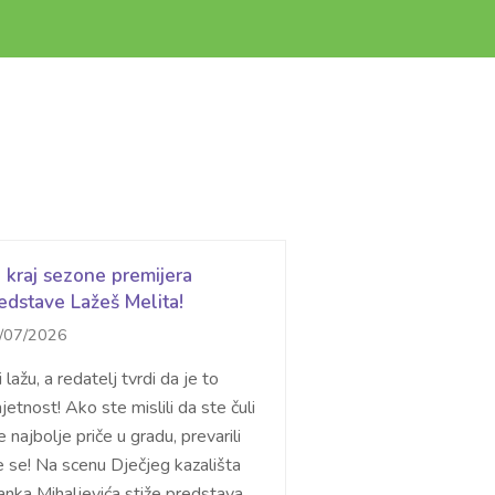
 kraj sezone premijera
edstave Lažeš Melita!
/07/2026
 lažu, a redatelj tvrdi da je to
jetnost! Ako ste mislili da ste čuli
 najbolje priče u gradu, prevarili
e se! Na scenu Dječjeg kazališta
anka Mihaljevića stiže predstava