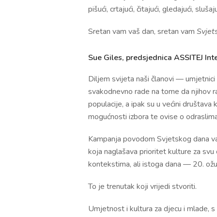
pišući, crtajući, čitajući, gledajući, slušaj
Sretan vam vaš dan, sretan vam
Svjets
Sue Giles, predsjednica ASSITEJ Int
Diljem svijeta naši članovi — umjetnici 
svakodnevno rade na tome da njihov rad
populacije, a ipak su u većini društava
mogućnosti izbora te ovise o odraslima
Kampanja povodom Svjetskog dana važan
koja naglašava prioritet kulture za svu d
kontekstima, ali istoga dana — 20. ožu
To je trenutak koji vrijedi stvoriti.
Umjetnost i kultura za djecu i mlade, s n