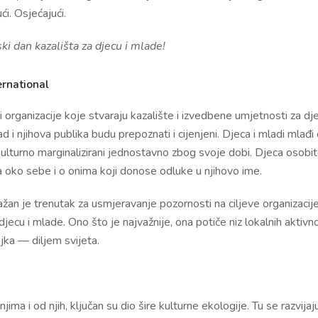
ući. Osjećajući.
ki dan kazališta za djecu i mlade!
ernational
i organizacije koje stvaraju kazalište i izvedbene umjetnosti za dje
 i njihova publika budu prepoznati i cijenjeni. Djeca i mladi mla
 kulturno marginalizirani jednostavno zbog svoje dobi. Djeca osobit
 oko sebe i o onima koji donose odluke u njihovo ime.
 je trenutak za usmjeravanje pozornosti na ciljeve organizacije
jecu i mlade. Ono što je najvažnije, ona potiče niz lokalnih aktivnos
jka — diljem svijeta.
jima i od njih, ključan su dio šire kulturne ekologije. Tu se razvija