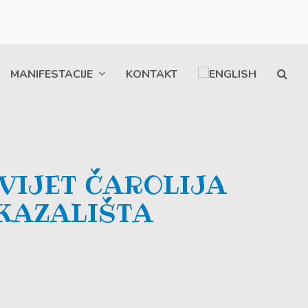
MANIFESTACIJE
KONTAKT
V
I
J
E
T
Č
A
R
O
L
I
J
A
K
A
Z
A
L
I
Š
T
A