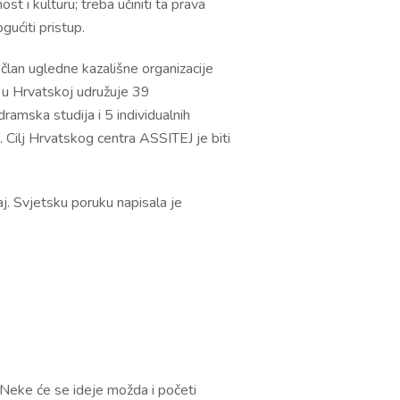
t i kulturu; treba učiniti ta prava
gućiti pristup.
lan ugledne kazališne organizacije
J u Hrvatskoj udružuje 39
ramska studija i 5 individualnih
. Cilj Hrvatskog centra ASSITEJ je biti
j. Svjetsku poruku napisala je
 Neke će se ideje možda i početi