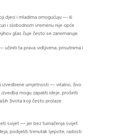
oji djeci i mladima omogućuju — ili
turi i slobodnom vremenu nije opće
 njihov glas čuje često se zanemaruje.
činiti ta prava vidljivima, prisutnima i
e i izvedbene umjetnosti — vitalno, živo
 izvedba mogu zapaliti ideje, proširiti
aših života koji često prolaze
i svijet — jer bez tumačenja svijet
a, podijeliti trenutak ljepote, radosti