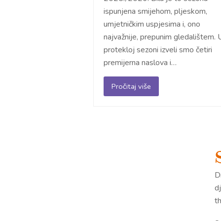
ispunjena smijehom, pljeskom,
umjetničkim uspjesima i, ono
najvažnije, prepunim gledalištem. 
protekloj sezoni izveli smo četiri
premijerna naslova i…
Pročitaj više
Dr
d
th