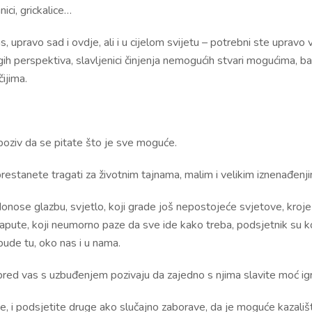
ici, grickalice…
upravo sad i ovdje, ali i u cijelom svijetu – potrebni ste upravo vi.
rugih perspektiva, slavljenici činjenja nemogućih stvari mogućima,
ijima.
 poziv da se pitate što je sve moguće.
restanete tragati za životnim tajnama, malim i velikim iznenađenj
ji donose glazbu, svjetlo, koji grade još nepostojeće svjetove, kro
kapute, koji neumorno paze da sve ide kako treba, podsjetnik su ko
bude tu, oko nas i u nama.
ispred vas s uzbuđenjem pozivaju da zajedno s njima slavite moć igre
e, i podsjetite druge ako slučajno zaborave, da je moguće kazalište