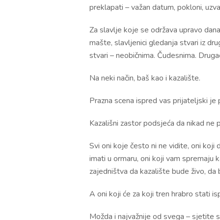
preklapati – važan datum, pokloni, uzvan
Za slavlje koje se održava upravo danas, 
mašte, slavljenici gledanja stvari iz d
stvari – neobičnima. Čudesnima. Drugač
Na neki način, baš kao i kazalište.
Prazna scena ispred vas prijateljski je
Kazališni zastor podsjeća da nikad ne p
Svi oni koje često ni ne vidite, oni ko
imati u ormaru, oni koji vam spremaju 
zajedništva da kazalište bude živo, da 
A oni koji će za koji tren hrabro stati 
Možda i najvažnije od svega – sjetite s