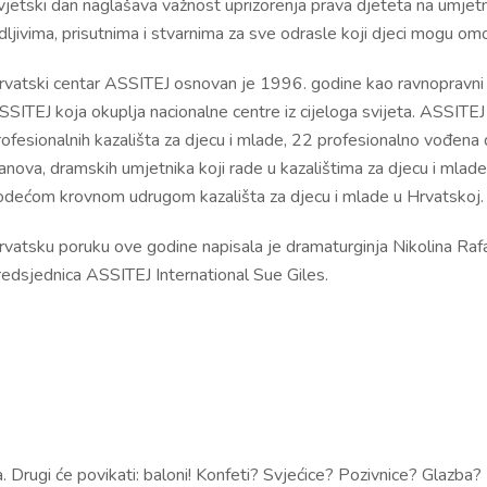
jetski dan naglašava važnost uprizorenja prava djeteta na umjetnos
dljivima, prisutnima i stvarnima za sve odrasle koji djeci mogu omo
rvatski centar ASSITEJ osnovan je 1996. godine kao ravnopravni č
SSITEJ koja okuplja nacionalne centre iz cijeloga svijeta. ASSITE
ofesionalnih kazališta za djecu i mlade, 22 profesionalno vođena d
anova, dramskih umjetnika koji rade u kazalištima za djecu i mlade
odećom krovnom udrugom kazališta za djecu i mlade u Hrvatskoj.
rvatsku poruku ove godine napisala je dramaturginja Nikolina Rafa
redsjednica ASSITEJ International Sue Giles.
Drugi će povikati: baloni! Konfeti? Svjećice? Pozivnice? Glazba?