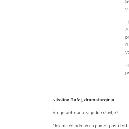
Sv
vi
H
A
pr
čl
v
H
p
Nikolina Rafaj, dramaturginja
Što je potrebno za jedno slavlje?
Nekima će odmah na pamet pasti torta. 