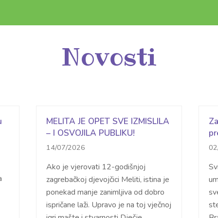
Novosti
u
MELITA JE OPET SVE IZMISLILA
Za
– I OSVOJILA PUBLIKU!
pr
14/07/2026
02
Ako je vjerovati 12-godišnjoj
Svi
a
zagrebačkoj djevojčici Meliti, istina je
um
ponekad manje zanimljiva od dobro
sve
ispričane laži. Upravo je na toj vječnoj
st
igri mašte i stvarnosti Dječje
Br