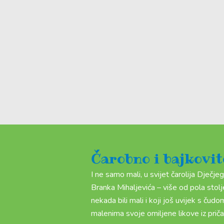
TJEDNI
RASPORED
Ovaj
SLUK
Susret
tjedan u
lutkara i
POGLEDAJ
SLUK
Čarobno i bajkovi
POGLEDAJ
SLUK
našem
lutkarskih
I ne samo mali, u svijet čarolija Dječj
kazalištu
kazališta
Branka Mihaljevića – više od pola stoljeć
nekada bili mali i koji još uvijek s čud
malenima svoje omiljene likove iz prič