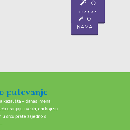
O
NAMA
O
NAMA
to putovanje
ega kazališta – danas imena
a uranjaju i veliki, oni koji su
om u srcu prate zajedno s
a…