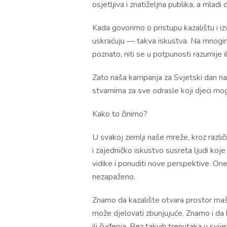
osjetljiva i znatiželjna publika, a mladi 
Kada govorimo o pristupu kazalištu i iz
uskraćuju — takva iskustva. Na mnogim
poznato, niti se u potpunosti razumije 
Zato naša kampanja za Svjetski dan nagl
stvarnima za sve odrasle koji djeci mo
Kako to činimo?
U svakoj zemlji naše mreže, kroz različi
i zajedničko iskustvo susreta ljudi koje
vidike i ponuditi nove perspektive. One 
nezapaženo.
Znamo da kazalište otvara prostor maš
može djelovati zbunjujuće. Znamo i da k
ili čuđenja. Bez takvih trenutaka u svij