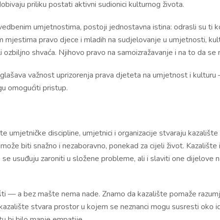
dobivaju priliku postati aktivni sudionici kulturnog života.
vedbenim umjetnostima, postoji jednostavna istina: odrasli su ti k
 mjestima pravo djece i mladih na sudjelovanje u umjetnosti, kul
ili ozbiljno shvaća. Njihovo pravo na samoizražavanje i na to da se
ašava važnost uprizorenja prava djeteta na umjetnost i kulturu — u
gu omogućiti pristup.
te umjetničke discipline, umjetnici i organizacije stvaraju kazališt
 može biti snažno i nezaboravno, ponekad za cijeli život. Kazalište i
se usuđuju zaroniti u složene probleme, ali i slaviti one dijelove n
ti — a bez mašte nema nade. Znamo da kazalište pomaže razumjet
azalište stvara prostor u kojem se neznanci mogu susresti oko idej
etu bi bilo manje empatije.