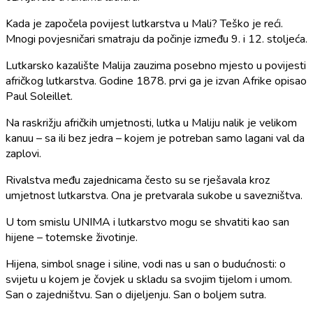
Kada je započela povijest lutkarstva u Mali? Teško je reći.
Mnogi povjesničari smatraju da počinje između 9. i 12. stoljeća.
Lutkarsko kazalište Malija zauzima posebno mjesto u povijesti
afričkog lutkarstva. Godine 1878. prvi ga je izvan Afrike opisao
Paul Soleillet.
Na raskrižju afričkih umjetnosti, lutka u Maliju nalik je velikom
kanuu – sa ili bez jedra – kojem je potreban samo lagani val da
zaplovi.
Rivalstva među zajednicama često su se rješavala kroz
umjetnost lutkarstva. Ona je pretvarala sukobe u savezništva.
U tom smislu UNIMA i lutkarstvo mogu se shvatiti kao san
hijene – totemske životinje.
Hijena, simbol snage i siline, vodi nas u san o budućnosti: o
svijetu u kojem je čovjek u skladu sa svojim tijelom i umom.
San o zajedništvu. San o dijeljenju. San o boljem sutra.