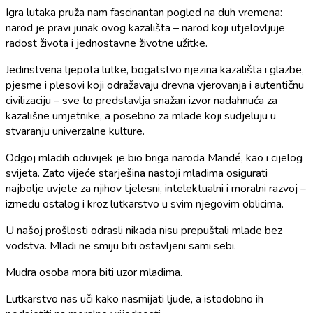
Igra lutaka pruža nam fascinantan pogled na duh vremena:
narod je pravi junak ovog kazališta – narod koji utjelovljuje
radost života i jednostavne životne užitke.
Jedinstvena ljepota lutke, bogatstvo njezina kazališta i glazbe,
pjesme i plesovi koji odražavaju drevna vjerovanja i autentičnu
civilizaciju – sve to predstavlja snažan izvor nadahnuća za
kazališne umjetnike, a posebno za mlade koji sudjeluju u
stvaranju univerzalne kulture.
Odgoj mladih oduvijek je bio briga naroda Mandé, kao i cijelog
svijeta. Zato vijeće starješina nastoji mladima osigurati
najbolje uvjete za njihov tjelesni, intelektualni i moralni razvoj –
između ostalog i kroz lutkarstvo u svim njegovim oblicima.
U našoj prošlosti odrasli nikada nisu prepuštali mlade bez
vodstva. Mladi ne smiju biti ostavljeni sami sebi.
Mudra osoba mora biti uzor mladima.
Lutkarstvo nas uči kako nasmijati ljude, a istodobno ih