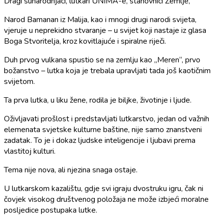
Dragi sunarodnjaci, lutkari UNIMA-e, stanovnici Zemlje,
Narod Bamanan iz Malija, kao i mnogi drugi narodi svijeta,
vjeruje u neprekidno stvaranje – u svijet koji nastaje iz glasa
Boga Stvoritelja, kroz kovitlajuće i spiralne riječi.
Duh prvog vulkana spustio se na zemlju kao „Meren“, prvo
božanstvo – lutka koja je trebala upravljati tada još kaotičnim
svijetom.
Ta prva lutka, u liku žene, rodila je biljke, životinje i ljude.
Oživljavati prošlost i predstavljati lutkarstvo, jedan od važnih
elemenata svjetske kulturne baštine, nije samo znanstveni
zadatak. To je i dokaz ljudske inteligencije i ljubavi prema
vlastitoj kulturi.
Tema nije nova, ali njezina snaga ostaje.
U lutkarskom kazalištu, gdje svi igraju dvostruku igru, čak ni
čovjek visokog društvenog položaja ne može izbjeći moralne
posljedice postupaka lutke.