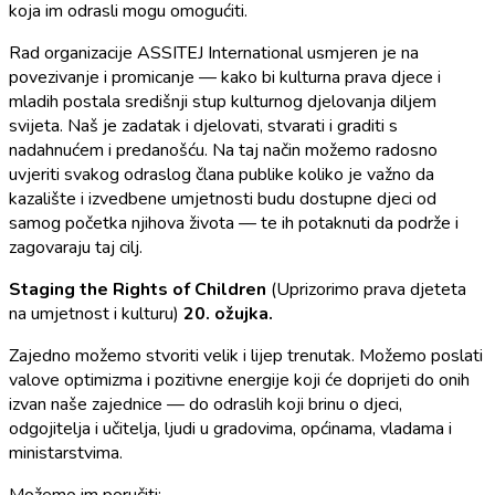
koja im odrasli mogu omogućiti.
Rad organizacije ASSITEJ International usmjeren je na
povezivanje i promicanje — kako bi kulturna prava djece i
mladih postala središnji stup kulturnog djelovanja diljem
svijeta. Naš je zadatak i djelovati, stvarati i graditi s
nadahnućem i predanošću. Na taj način možemo radosno
uvjeriti svakog odraslog člana publike koliko je važno da
kazalište i izvedbene umjetnosti budu dostupne djeci od
samog početka njihova života — te ih potaknuti da podrže i
zagovaraju taj cilj.
Staging the Rights of Children
(Uprizorimo prava djeteta
na umjetnost i kulturu)
20. ožujka.
Zajedno možemo stvoriti velik i lijep trenutak. Možemo poslati
valove optimizma i pozitivne energije koji će doprijeti do onih
izvan naše zajednice — do odraslih koji brinu o djeci,
odgojitelja i učitelja, ljudi u gradovima, općinama, vladama i
ministarstvima.