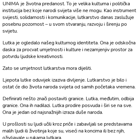
UNIMA je životna predanost. To je velika kulturna i politička
institucija bez koje narodi svijeta više ne mogu. Kao instrument
svijesti, solidarnosti i komunikacije, lutkarstvo danas zaslužuje
posebnu pozornost – u svom stvaranju, razvoju i širenju po
svijetu.
Lutka je ogledalo našeg kulturnog identiteta. Ona je odskočna
daska za procvat umjetnosti i kulture i nezamjenjiv prostor za
potvrdu ljudske kreativnosti.
Zato se umjetnost lutkarstva mora dijeliti.
Ljepota lutke oduvijek izaziva divljenje. Lutkarstvo je bilo i
ostat će dio života naroda svijeta od samih početaka vremena.
Definirati nešto znači postaviti granice. Lutka, međutim, odbija
granice. Ona ih nadilazi. Lutka prodire posvuda i širi se na sve.
Ona je jedan od najsnažnijih izraza duše naroda.
U prošlosti su ljudi učili kroz priče i zabavljali se predstavama
malih ljudi ili životinja koje su, viseći na koncima ili bez njih,
oživljavale u rukama lutkara.