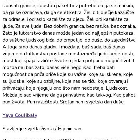
izbrisati granice, i postati paket bez potrebe da ga se markira,
da ga se označava, da ga se etiketira. Želi biti dječje kazalište
za odrasle, i odraslo kazalište za djecu. Želi biti kazalište za
ljude. Za sve ljude. Bez dobnih granica, bez razlika, bez oznaka.
Zato je lutkarstvo danas možda jedan od najljepših putokaza
do suštine ljudskog bića, do empatije, do duše, do zajedništva.
A toga smo danas gladni. I možda je baš sada, baš danas
vrijeme da lutkarstvo postane most između ljudi i umjetnosti,
most koji spaja različite živote u jedan potpuno moguć život. I
možda mu baš zato, danas više nego ikad, treba dati
mogućnost da priča priče koje su važne, koje su iskrene, koje
su ljudske, koje su ozbiljne, koje nas se tiču, koje otvaraju i
prihvaćaju, koje njeguju ono što nam nedostaje. Ljudskost.
Možda je sad vrijeme da ga prihvatimo kao takvog. Kao paket
pun života. Pun različitosti. Sretan nam svjetski dan duše.
Yaya Coulibaly
Slavljenje svjetla života / Hijenin san