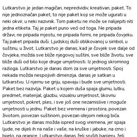
Lutkarstvo je jedan magičan, nepredvidiv, kreativan, paket. To
nije jednoznačan paket, to nije paket koji se može ugurati u
neki okvir, u neki nazivnik. Tom paketu ne može se nalijepiti niti
jedna etiketa. Taj je paket puno veći od toga. Ne pripada
državi, ne pripada mjestu, ne pripada formi, ne pripada čovjeku.
Taj paket pripada duši. Ljudskoj duši oblikovanoj u simbol, u
suštinu, u život. Lutkarstvo je danas, kad je čovjek sve dalje od
čovjeka, možda sve bliže njegovoj suštini, sve bliže životu, sve
bliže duši od bilo koje druge umjetnosti. Iz jednog skromnog
razloga. Lutkarstvo je danas dom za sve umjetnosti. Spoj
nekada možda nespojivih dimenzija, danas je satkan u
lutkarstvu. U njemu se griju, spavaju i bude sve umjetnosti.
Paket bez nazivlja. Paket u kojem duša spaja glumu, lutku,
predmet, materijal, glazbu, vizualnu umjetnost, likovnu
umjetnost, pokret, ples, i sve još one nezamislive i moguće
umjetnosti u jednu. Paket bez vremena i prostora, povezan
životom, povezan suštinom, povezan idejom nekog bića.
Lutkarstvo je danas možda ispred svog vremena, jer spaja
ljude, ne dijeli ih na naše i vaše, na kruške i jabuke, na crno i
bijelo, na granice. Lutkarstvo danas želi srušiti barijeru, želi