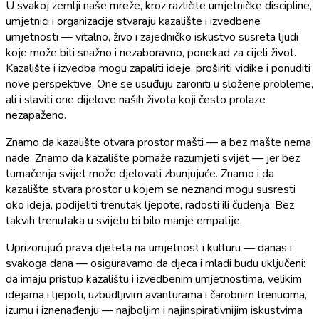
U svakoj zemlji naše mreže, kroz različite umjetničke discipline,
umjetnici i organizacije stvaraju kazalište i izvedbene
umjetnosti — vitalno, živo i zajedničko iskustvo susreta ljudi
koje može biti snažno i nezaboravno, ponekad za cijeli život.
Kazalište i izvedba mogu zapaliti ideje, proširiti vidike i ponuditi
nove perspektive. One se usuđuju zaroniti u složene probleme,
ali i slaviti one dijelove naših života koji često prolaze
nezapaženo.
Znamo da kazalište otvara prostor mašti — a bez mašte nema
nade. Znamo da kazalište pomaže razumjeti svijet — jer bez
tumačenja svijet može djelovati zbunjujuće. Znamo i da
kazalište stvara prostor u kojem se neznanci mogu susresti
oko ideja, podijeliti trenutak ljepote, radosti ili čuđenja. Bez
takvih trenutaka u svijetu bi bilo manje empatije.
Uprizorujući prava djeteta na umjetnost i kulturu — danas i
svakoga dana — osiguravamo da djeca i mladi budu uključeni:
da imaju pristup kazalištu i izvedbenim umjetnostima, velikim
idejama i ljepoti, uzbudljivim avanturama i čarobnim trenucima,
izumu i iznenađenju — najboljim i najinspirativnijim iskustvima