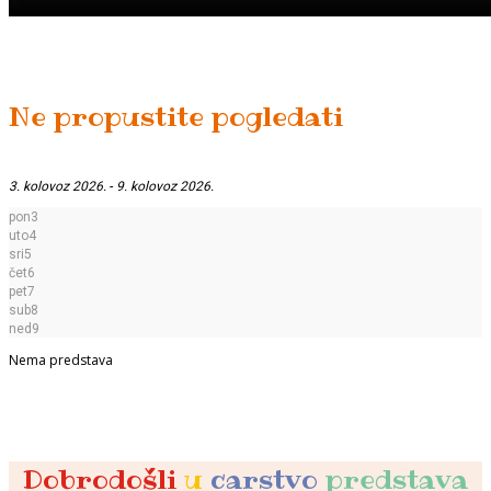
Ne propustite pogledati
3. kolovoz 2026.
-
9. kolovoz 2026.
pon
3
uto
4
sri
5
čet
6
pet
7
sub
8
ned
9
Nema predstava
Dobrodošli
u
carstvo
predstava