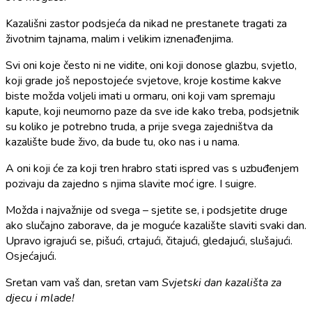
Kazališni zastor podsjeća da nikad ne prestanete tragati za
životnim tajnama, malim i velikim iznenađenjima.
Svi oni koje često ni ne vidite, oni koji donose glazbu, svjetlo,
koji grade još nepostojeće svjetove, kroje kostime kakve
biste možda voljeli imati u ormaru, oni koji vam spremaju
kapute, koji neumorno paze da sve ide kako treba, podsjetnik
su koliko je potrebno truda, a prije svega zajedništva da
kazalište bude živo, da bude tu, oko nas i u nama.
A oni koji će za koji tren hrabro stati ispred vas s uzbuđenjem
pozivaju da zajedno s njima slavite moć igre. I suigre.
Možda i najvažnije od svega – sjetite se, i podsjetite druge
ako slučajno zaborave, da je moguće kazalište slaviti svaki dan.
Upravo igrajući se, pišući, crtajući, čitajući, gledajući, slušajući.
Osjećajući.
Sretan vam vaš dan, sretan vam
Svjetski dan kazališta za
djecu i mlade!