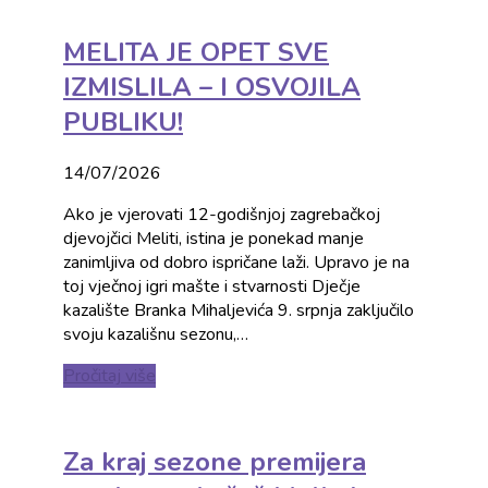
MELITA JE OPET SVE
IZMISLILA – I OSVOJILA
PUBLIKU!
14/07/2026
Ako je vjerovati 12-godišnjoj zagrebačkoj
djevojčici Meliti, istina je ponekad manje
zanimljiva od dobro ispričane laži. Upravo je na
toj vječnoj igri mašte i stvarnosti Dječje
kazalište Branka Mihaljevića 9. srpnja zaključilo
svoju kazališnu sezonu,…
Pročitaj više
Za kraj sezone premijera