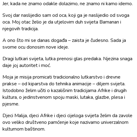
Jer, kada ne znamo odakle dolazimo, ne znamo ni kamo idemo.
Svoj dar naslijedio sam od oca, koji ga je naslijedio od svoga
oca. Moj otac želio je da utjelovim duh svijeta Bamanan i
njegovih tradicija.
A ono što mi se danas događa – zaista je čudesno. Sada ja
svome ocu donosim nove ideje.
Dragi lutkari svijeta, lutka prenosi glas predaka. Njezina snaga
daje joj autoritet i moć.
Moja je misija promicati tradicionalno lutkarstvo i drevne
prakse – od kiparstva do tehnika animacije – diljem svijeta.
Istodobno želim učiti o kazališnim tradicijama Afrike i drugih
kultura, o jedinstvenom spoju maski, lutaka, glazbe, plesa i
pjesme.
Djeci Malija, djeci Afrike i djeci cijeloga svijeta želim da zavole
ovo veliko društveno pamćenje koje nazivamo univerzalnom
kulturnom baštinom.