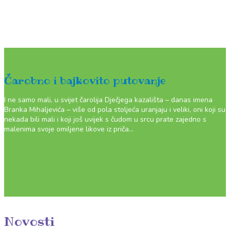
Čarobno i bajkovito putovanje
I ne samo mali, u svijet čarolija Dječjega kazališta – danas imena
Branka Mihaljevića – više od pola stoljeća uranjaju i veliki, oni koji su
nekada bili mali i koji još uvijek s čudom u srcu prate zajedno s
malenima svoje omiljene likove iz priča…
Novosti