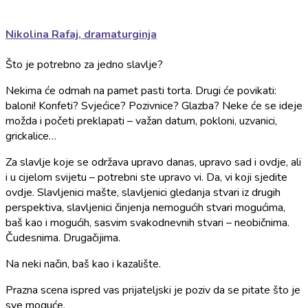
Nikolina Rafaj, dramaturginja
Što je potrebno za jedno slavlje?
Nekima će odmah na pamet pasti torta. Drugi će povikati:
baloni! Konfeti? Svjećice? Pozivnice? Glazba? Neke će se ideje
možda i početi preklapati – važan datum, pokloni, uzvanici,
grickalice…
Za slavlje koje se održava upravo danas, upravo sad i ovdje, ali
i u cijelom svijetu – potrebni ste upravo vi. Da, vi koji sjedite
ovdje. Slavljenici mašte, slavljenici gledanja stvari iz drugih
perspektiva, slavljenici činjenja nemogućih stvari mogućima,
baš kao i mogućih, sasvim svakodnevnih stvari – neobičnima.
Čudesnima. Drugačijima.
Na neki način, baš kao i kazalište.
Prazna scena ispred vas prijateljski je poziv da se pitate što je
sve moguće.