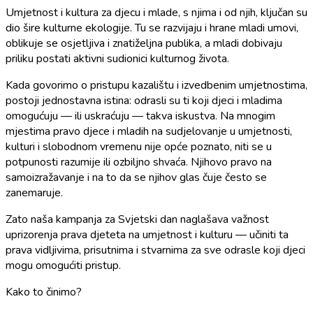
Umjetnost i kultura za djecu i mlade, s njima i od njih, ključan su
dio šire kulturne ekologije. Tu se razvijaju i hrane mladi umovi,
oblikuje se osjetljiva i znatiželjna publika, a mladi dobivaju
priliku postati aktivni sudionici kulturnog života.
Kada govorimo o pristupu kazalištu i izvedbenim umjetnostima,
postoji jednostavna istina: odrasli su ti koji djeci i mladima
omogućuju — ili uskraćuju — takva iskustva. Na mnogim
mjestima pravo djece i mladih na sudjelovanje u umjetnosti,
kulturi i slobodnom vremenu nije opće poznato, niti se u
potpunosti razumije ili ozbiljno shvaća. Njihovo pravo na
samoizražavanje i na to da se njihov glas čuje često se
zanemaruje.
Zato naša kampanja za Svjetski dan naglašava važnost
uprizorenja prava djeteta na umjetnost i kulturu — učiniti ta
prava vidljivima, prisutnima i stvarnima za sve odrasle koji djeci
mogu omogućiti pristup.
Kako to činimo?