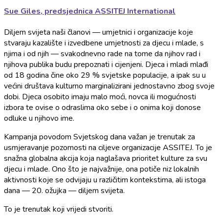
Sue Giles, predsjednica ASSITEJ International
Diljem svijeta naši članovi — umjetnici i organizacije koje
stvaraju kazalište i izvedbene umjetnosti za djecu i mlade, s
njima i od njih — svakodnevno rade na tome da njihov rad i
njihova publika budu prepoznati i cijenjeni. Djeca i mladi mlađi
od 18 godina čine oko 29 % svjetske populacije, a ipak su u
većini društava kulturno marginalizirani jednostavno zbog svoje
dobi. Djeca osobito imaju malo moći, novca ili mogućnosti
izbora te ovise o odraslima oko sebe i o onima koji donose
odluke u njihovo ime.
Kampanja povodom Svjetskog dana važan je trenutak za
usmjeravanje pozornosti na ciljeve organizacije ASSITEJ. To je
snažna globalna akcija koja naglašava prioritet kulture za svu
djecu i mlade. Ono što je najvažnije, ona potiče niz lokalnih
aktivnosti koje se odvijaju u različitim kontekstima, ali istoga
dana — 20. ožujka — diljem svijeta.
To je trenutak koji vrijedi stvoriti.