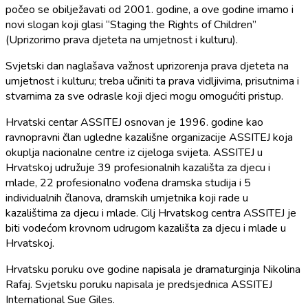
počeo se obilježavati od 2001. godine, a ove godine imamo i
novi slogan koji glasi “Staging the Rights of Children”
(Uprizorimo prava djeteta na umjetnost i kulturu).
Svjetski dan naglašava važnost uprizorenja prava djeteta na
umjetnost i kulturu; treba učiniti ta prava vidljivima, prisutnima i
stvarnima za sve odrasle koji djeci mogu omogućiti pristup.
Hrvatski centar ASSITEJ osnovan je 1996. godine kao
ravnopravni član ugledne kazališne organizacije ASSITEJ koja
okuplja nacionalne centre iz cijeloga svijeta. ASSITEJ u
Hrvatskoj udružuje 39 profesionalnih kazališta za djecu i
mlade, 22 profesionalno vođena dramska studija i 5
individualnih članova, dramskih umjetnika koji rade u
kazalištima za djecu i mlade. Cilj Hrvatskog centra ASSITEJ je
biti vodećom krovnom udrugom kazališta za djecu i mlade u
Hrvatskoj.
Hrvatsku poruku ove godine napisala je dramaturginja Nikolina
Rafaj. Svjetsku poruku napisala je predsjednica ASSITEJ
International Sue Giles.