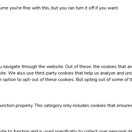
you're fine with this, but you can turn it off if you want.
 navigate through the website. Out of these, the cookies that a
ebsite. We also use third-party cookies that help us analyze and 
he option to opt-out of these cookies. But opting out of some of
nction properly. This category only includes cookies that ensures 
te to function and is used specifically to collect user personal 