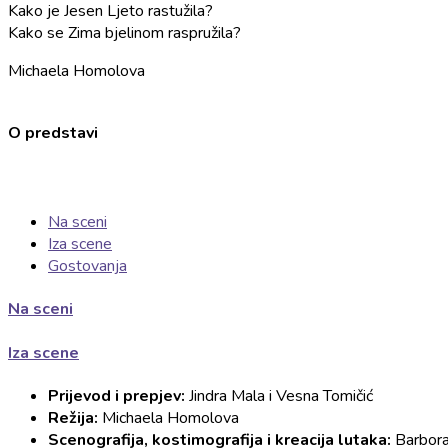
Kako je Jesen Ljeto rastužila?
Kako se Zima bjelinom raspružila?
Michaela Homolova
O predstavi
Na sceni
Iza scene
Gostovanja
Na sceni
Iza scene
Prijevod i prepjev:
Jindra Mala i Vesna Tomičić
Režija:
Michaela Homolova
Scenografija, kostimografija i kreacija lutaka:
Barbora