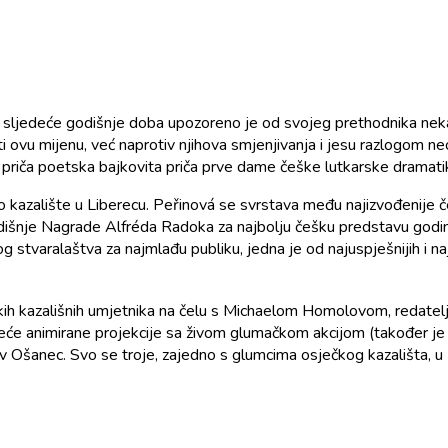
o sljedeće godišnje doba upozoreno je od svojeg prethodnika neka 
i ovu mijenu, već naprotiv njihova smjenjivanja i jesu razlogom ne
a priča poetska bajkovita priča prve dame češke lutkarske dramati
no kazalište u Liberecu. Peřinová se svrstava među najizvođenije č
 godišnje Nagrade Alfréda Radoka za najbolju češku predstavu godin
tvaralaštva za najmlađu publiku, jedna je od najuspješnijih i najo
eških kazališnih umjetnika na čelu s Michaelom Homolovom, redatel
eće animirane projekcije sa živom glumačkom akcijom (također je 
 Ošanec. Svo se troje, zajedno s glumcima osječkog kazališta, u B