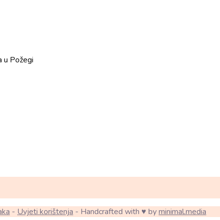
a u Požegi
aka
-
Uvjeti korištenja
- Handcrafted with ♥ by
minimal.media