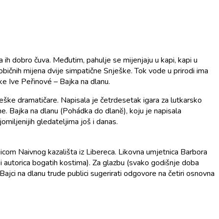
ih dobro čuva. Međutim, pahulje se mijenjaju u kapi, kapi u
običnih mijena dvije simpatične Snješke. Tok vode u prirodi ima
ke Ive Peřinové – Bajka na dlanu.
eške dramatičare. Napisala je četrdesetak igara za lutkarsko
e. Bajka na dlanu (Pohádka do dlanĕ), koju je napisala
miljenijih gledateljima još i danas.
jicom Naivnog kazališta iz Libereca. Likovna umjetnica Barbora
i autorica bogatih kostima). Za glazbu (svako godišnje doba
ajci na dlanu trude publici sugerirati odgovore na četiri osnovna