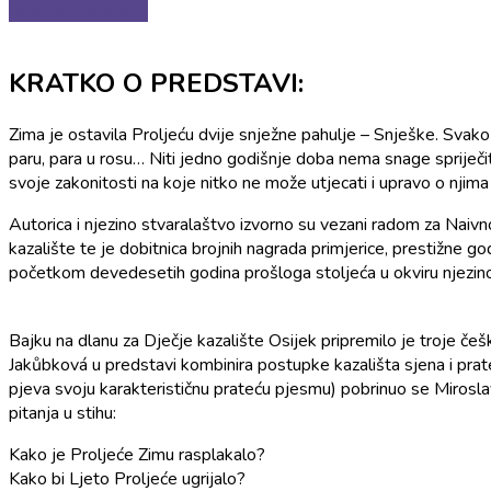
Galerija predstave
KRATKO O PREDSTAVI:
Zima je ostavila Proljeću dvije snježne pahulje – Snješke. Svak
paru, para u rosu… Niti jedno godišnje doba nema snage spriječit
svoje zakonitosti na koje nitko ne može utjecati i upravo o njim
Autorica i njezino stvaralaštvo izvorno su vezani radom za Naiv
kazalište te je dobitnica brojnih nagrada primjerice, prestižne
početkom devedesetih godina prošloga stoljeća u okviru njezinog s
Bajku na dlanu za Dječje kazalište Osijek pripremilo je troje č
Jakůbková u predstavi kombinira postupke kazališta sjena i prat
pjeva svoju karakterističnu prateću pjesmu) pobrinuo se Miroslav
pitanja u stihu:
Kako je Proljeće Zimu rasplakalo?
Kako bi Ljeto Proljeće ugrijalo?