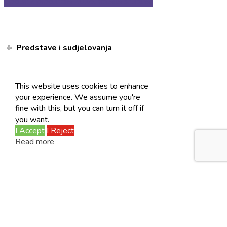
Godišnja produkcija 2018. (mlađa skupina)
Predstave i sudjelovanja
This website uses cookies to enhance
your experience. We assume you're
fine with this, but you can turn it off if
you want.
I Accept
I Reject
Read more
Facebook
Instagram
© Dječje kazalište Branka Mihaljevića 2026 -
Privatnost