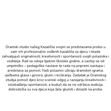
Dramski studio našeg Kazališta svojim se predstavama probio u
sam vrh profesionalno vođenih kazališta za djecu i mlade
zahvaljujući originalnosti, kreativnosti i spontanosti svojih polaznika i
voditelja. Rad se odvija tijekom školske godine, a sastoji se od
umjetničko – pedagoške nastave te rada na pripremi nastupa i
predstava za javnost. Naši polaznici uživaju dramskim igrama,
vježbama glasa i govora, glumi i recitiranju. Zadatak je Dramskog
studija pomoći djeci kroz scenski odgoj u razvijanju kreativnosti i
oslobađanju spontanosti, a budući da se ne održava audicija,
dobrodošla su sva djeca koja žele glumiti i dolaziti na probe.