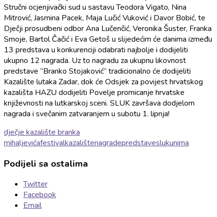
Stručni ocjenjivački sud u sastavu Teodora Vigato, Nina
Mitrović, Jasmina Pacek, Maja Lučić Vuković i Davor Bobić, te
Dječji prosudbeni odbor Ana Lučenčić, Veronika Šuster, Franka
Smoje, Bartol Čačić i Eva Getoš u slijedećim će danima između
13 predstava u konkurenciji odabrati najbolje i dodijeliti
ukupno 12 nagrada. Uz to nagradu za ukupnu likovnost
predstave “Branko Stojaković” tradicionalno će dodijeliti
Kazalište lutaka Zadar, dok će Odsjek za povijest hrvatskog
kazališta HAZU dodijeliti Povelje promicanje hrvatske
književnosti na lutkarskoj sceni. SLUK završava dodjelom
nagrada i svečanim zatvaranjem u subotu 1. lipnja!
dječje kazalište branka
mihaljevića
festival
kazalište
nagrade
predstave
sluk
unima
Podijeli sa ostalima
Twitter
Facebook
Email