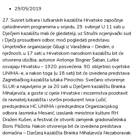
29/05/2019
27. Susret lutkara i lutkarskih kazališta Hrvatske započinje
cjelodnevnim programima u srijedu, 29. svibnja! U 11 sati u
Dječjem kazalištu mali će gledatelji, uz Stručni ocjenjivački sud
i Dječji prosudbeni odbor, moći pogledati predstavu
Umjetničke organizacije Gllugl iz Varaždina – Dindim, o
nježnosti, u 17 sati u Hrvatskom narodnom kazalištu bit će
otvorena izložba, autorice Antonije Bogner Šaban, Lutke
osvajaju Hrvatsku – 1920. posvećena 90. obljetnici svjetske
UNIMA-e, a nakon toga (u 18 sati) bit će izvedena predstava
Zagrebačkog kazališta lutaka Pinocchio. Svečano otvorenje
SLUK-a najavljeno je za 20 sati u Dječjem kazalištu Branka
Mihaljevića, a goste iz cijele Hrvatske i inozemstva pozdravit
će ravnatelj kazališta i izvršni producent Ivica Lučić,
predsjednica HC UNIMA i predsjednica Organizacijskog
odbora Jasminka Mesarić, izaslanik ministrice kulture RH
Dražen Kušen, a festival će otvoriti zamjenik gradonačelnika
Boris Piližota. Nakon otvorenja bit će izvedena predstava
domaćina – Dječjeg kazališta Branka Mihaljevića Nezaboravak.