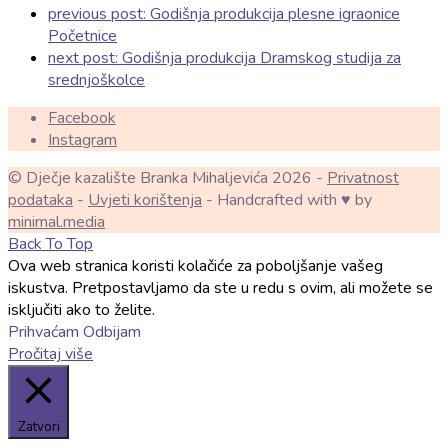
previous post:
Godišnja produkcija plesne igraonice
Početnice
next post:
Godišnja produkcija Dramskog studija za
srednjoškolce
Facebook
Instagram
© Dječje kazalište Branka Mihaljevića 2026 -
Privatnost
podataka
-
Uvjeti korištenja
- Handcrafted with ♥ by
minimal.media
Back To Top
Ova web stranica koristi kolačiće za poboljšanje vašeg
iskustva. Pretpostavljamo da ste u redu s ovim, ali možete se
isključiti ako to želite.
Prihvaćam
Odbijam
Pročitaj više
Zatvori