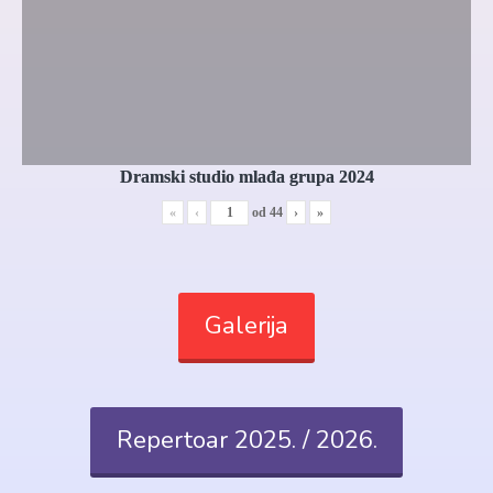
Dramski studio mlađa grupa 2024
«
‹
od
44
›
»
Galerija
Repertoar 2025. / 2026.