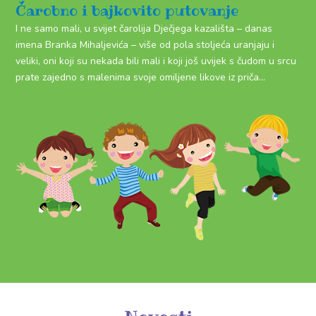
Čarobno i bajkovito putovanje
I ne samo mali, u svijet čarolija Dječjega kazališta – danas
imena Branka Mihaljevića – više od pola stoljeća uranjaju i
veliki, oni koji su nekada bili mali i koji još uvijek s čudom u srcu
prate zajedno s malenima svoje omiljene likove iz priča…