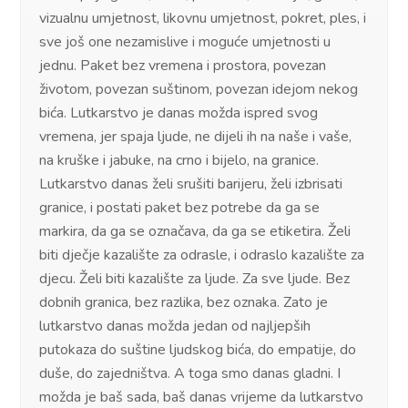
vizualnu umjetnost, likovnu umjetnost, pokret, ples, i
sve još one nezamislive i moguće umjetnosti u
jednu. Paket bez vremena i prostora, povezan
životom, povezan suštinom, povezan idejom nekog
bića. Lutkarstvo je danas možda ispred svog
vremena, jer spaja ljude, ne dijeli ih na naše i vaše,
na kruške i jabuke, na crno i bijelo, na granice.
Lutkarstvo danas želi srušiti barijeru, želi izbrisati
granice, i postati paket bez potrebe da ga se
markira, da ga se označava, da ga se etiketira. Želi
biti dječje kazalište za odrasle, i odraslo kazalište za
djecu. Želi biti kazalište za ljude. Za sve ljude. Bez
dobnih granica, bez razlika, bez oznaka. Zato je
lutkarstvo danas možda jedan od najljepših
putokaza do suštine ljudskog bića, do empatije, do
duše, do zajedništva. A toga smo danas gladni. I
možda je baš sada, baš danas vrijeme da lutkarstvo