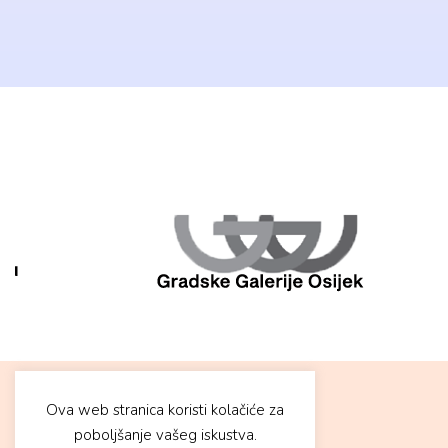
Ova web stranica koristi kolačiće za
F
I
poboljšanje vašeg iskustva.