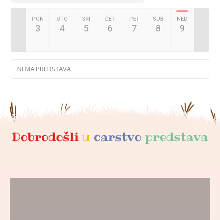
PON
UTO
SRI
ČET
PET
SUB
NED
3
4
5
6
7
8
9
NEMA PREDSTAVA
Dobrodošli
u
carstvo
predstava