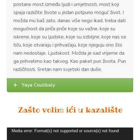
postane most između ljudi i umjetnosti, most koji
spaja različite živote u jedan potpuno moguć život. I
možda mu baš zato, danas više nego ikad, treba dati
mogućnost da priča priče koje su važne, koje su
iskrene, koje su ljudske, koje su ozbiljne, koje nas se
tiču, koje otvaraju i prihvaćaju, koje njeguju ono što
nam nedostaje. Ljudskost. Možda je sad vrijeme da
ga prihvatimo kao takvog. Kao paket pun života. Pun
različitosti. Sretan nam svjetski dan duše.
Yaya Coulibaly
Zašto volim ići u kazalište
Reproduktor
Media error: Format(s) not supported or source(s) not found
videozapisa