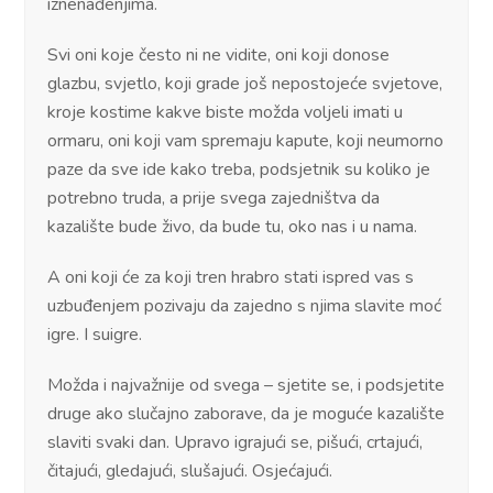
iznenađenjima.
Svi oni koje često ni ne vidite, oni koji donose
glazbu, svjetlo, koji grade još nepostojeće svjetove,
kroje kostime kakve biste možda voljeli imati u
ormaru, oni koji vam spremaju kapute, koji neumorno
paze da sve ide kako treba, podsjetnik su koliko je
potrebno truda, a prije svega zajedništva da
kazalište bude živo, da bude tu, oko nas i u nama.
A oni koji će za koji tren hrabro stati ispred vas s
uzbuđenjem pozivaju da zajedno s njima slavite moć
igre. I suigre.
Možda i najvažnije od svega – sjetite se, i podsjetite
druge ako slučajno zaborave, da je moguće kazalište
slaviti svaki dan. Upravo igrajući se, pišući, crtajući,
čitajući, gledajući, slušajući. Osjećajući.