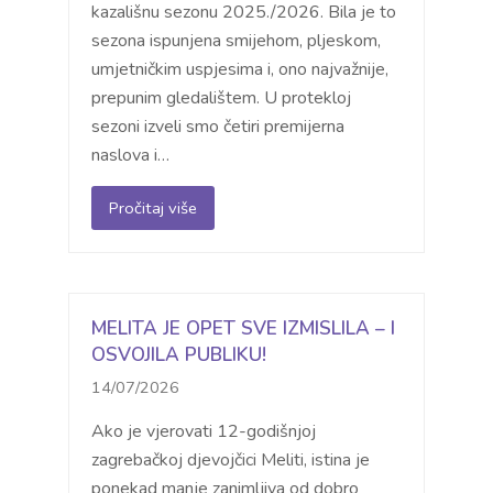
kazališnu sezonu 2025./2026. Bila je to
sezona ispunjena smijehom, pljeskom,
umjetničkim uspjesima i, ono najvažnije,
prepunim gledalištem. U protekloj
sezoni izveli smo četiri premijerna
naslova i…
Pročitaj više
MELITA JE OPET SVE IZMISLILA – I
OSVOJILA PUBLIKU!
14/07/2026
Ako je vjerovati 12-godišnjoj
zagrebačkoj djevojčici Meliti, istina je
ponekad manje zanimljiva od dobro