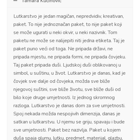
Tamara Kučinović
Lutkarstvo je jedan magičan, nepredvidiv, kreativan,
paket. To nije jednoznačan paket, to nije paket koji
se može ugurati u neki okvir, u neki nazivnik. Tom
paketu ne može se nalijepiti niti jedna etiketa. Taj je
paket puno veći od toga. Ne pripada državi, ne
pripada mjestu, ne pripada formi, ne pripada čovjeku.
Taj paket pripada duši. Ljudskoj duši oblikovanoj u
simbol, u suštinu, u život. Lutkarstvo je danas, kad je
čovjek sve dalje od čovjeka, možda sve bliže
njegovoj suštini, sve bliže životu, sve bliže duši od
bilo koje druge umjetnosti. Iz jednog skromnog
razloga. Lutkarstvo je danas dom za sve umjetnosti.
Spoj nekada možda nespojivih dimenzija, danas je
satkan u lutkarstvu. U njemu se griju, spavaju i bude
sve umjetnosti. Paket bez nazivlja. Paket u kojem
duša spaja glumu, lutku, predmet, materijal, glazbu,