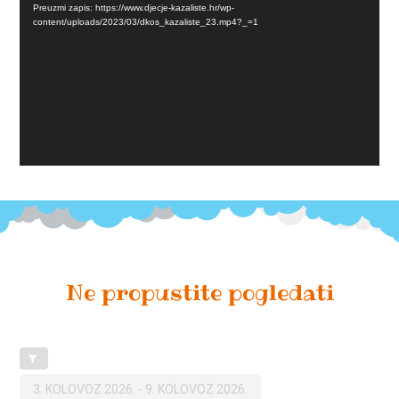
Preuzmi zapis: https://www.djecje-kazaliste.hr/wp-
content/uploads/2023/03/dkos_kazaliste_23.mp4?_=1
Ne propustite pogledati
3. KOLOVOZ 2026.
-
9. KOLOVOZ 2026.