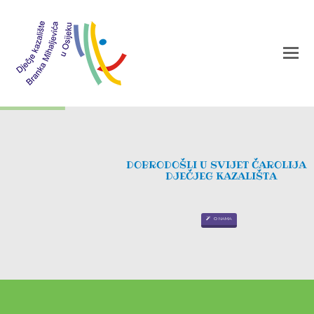
D
O
B
R
O
D
O
Š
L
I
U
S
V
I
J
E
T
Č
A
R
O
L
I
J
A
D
J
E
Č
J
E
G
K
A
Z
A
L
I
Š
T
A
O NAMA