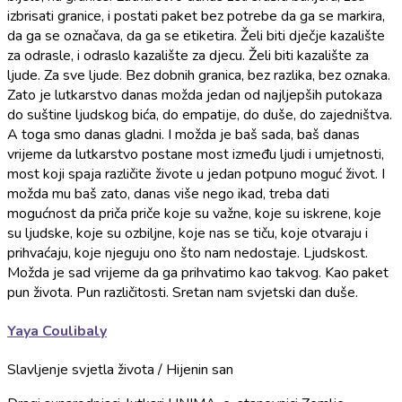
izbrisati granice, i postati paket bez potrebe da ga se markira,
da ga se označava, da ga se etiketira. Želi biti dječje kazalište
za odrasle, i odraslo kazalište za djecu. Želi biti kazalište za
ljude. Za sve ljude. Bez dobnih granica, bez razlika, bez oznaka.
Zato je lutkarstvo danas možda jedan od najljepših putokaza
do suštine ljudskog bića, do empatije, do duše, do zajedništva.
A toga smo danas gladni. I možda je baš sada, baš danas
vrijeme da lutkarstvo postane most između ljudi i umjetnosti,
most koji spaja različite živote u jedan potpuno moguć život. I
možda mu baš zato, danas više nego ikad, treba dati
mogućnost da priča priče koje su važne, koje su iskrene, koje
su ljudske, koje su ozbiljne, koje nas se tiču, koje otvaraju i
prihvaćaju, koje njeguju ono što nam nedostaje. Ljudskost.
Možda je sad vrijeme da ga prihvatimo kao takvog. Kao paket
pun života. Pun različitosti. Sretan nam svjetski dan duše.
Yaya Coulibaly
Slavljenje svjetla života / Hijenin san