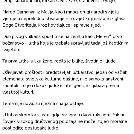
Dragi sunarodnjaci, lutkari UNIMA-e, stanovnici Zemlje,
Narod Bamanan iz Malija, kao i mnogi drugi narodi svijeta,
vjeruje u neprekidno stvaranje – u svijet koji nastaje iz glasa
Boga Stvoritelja, kroz kovitlajuće i spiralne riječi.
Duh prvog vulkana spustio se na zemlju kao „Meren“, prvo
božanstvo – lutka koja je trebala upravljati tada još kaotičnim
svijetom.
Ta prva lutka, u liku žene, rodila je biljke, životinje i ljude.
Oživljavati prošlost i predstavljati lutkarstvo, jedan od važnih
elemenata svjetske kulturne baštine, nije samo znanstveni
zadatak. To je i dokaz ljudske inteligencije i ljubavi prema
vlastitoj kulturi.
Tema nije nova, ali njezina snaga ostaje.
U lutkarskom kazalištu, gdje svi igraju dvostruku igru, čak ni
čovjek visokog društvenog položaja ne može izbjeći moralne
posljedice postupaka lutke.