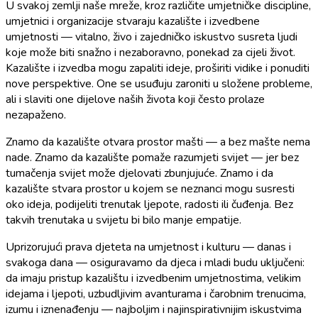
U svakoj zemlji naše mreže, kroz različite umjetničke discipline,
umjetnici i organizacije stvaraju kazalište i izvedbene
umjetnosti — vitalno, živo i zajedničko iskustvo susreta ljudi
koje može biti snažno i nezaboravno, ponekad za cijeli život.
Kazalište i izvedba mogu zapaliti ideje, proširiti vidike i ponuditi
nove perspektive. One se usuđuju zaroniti u složene probleme,
ali i slaviti one dijelove naših života koji često prolaze
nezapaženo.
Znamo da kazalište otvara prostor mašti — a bez mašte nema
nade. Znamo da kazalište pomaže razumjeti svijet — jer bez
tumačenja svijet može djelovati zbunjujuće. Znamo i da
kazalište stvara prostor u kojem se neznanci mogu susresti
oko ideja, podijeliti trenutak ljepote, radosti ili čuđenja. Bez
takvih trenutaka u svijetu bi bilo manje empatije.
Uprizorujući prava djeteta na umjetnost i kulturu — danas i
svakoga dana — osiguravamo da djeca i mladi budu uključeni:
da imaju pristup kazalištu i izvedbenim umjetnostima, velikim
idejama i ljepoti, uzbudljivim avanturama i čarobnim trenucima,
izumu i iznenađenju — najboljim i najinspirativnijim iskustvima