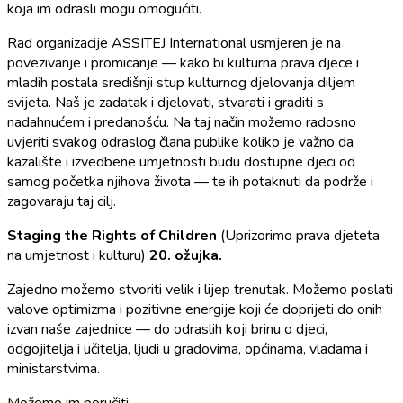
koja im odrasli mogu omogućiti.
Rad organizacije ASSITEJ International usmjeren je na
povezivanje i promicanje — kako bi kulturna prava djece i
mladih postala središnji stup kulturnog djelovanja diljem
svijeta. Naš je zadatak i djelovati, stvarati i graditi s
nadahnućem i predanošću. Na taj način možemo radosno
uvjeriti svakog odraslog člana publike koliko je važno da
kazalište i izvedbene umjetnosti budu dostupne djeci od
samog početka njihova života — te ih potaknuti da podrže i
zagovaraju taj cilj.
Staging the Rights of Children
(Uprizorimo prava djeteta
na umjetnost i kulturu)
20. ožujka.
Zajedno možemo stvoriti velik i lijep trenutak. Možemo poslati
valove optimizma i pozitivne energije koji će doprijeti do onih
izvan naše zajednice — do odraslih koji brinu o djeci,
odgojitelja i učitelja, ljudi u gradovima, općinama, vladama i
ministarstvima.