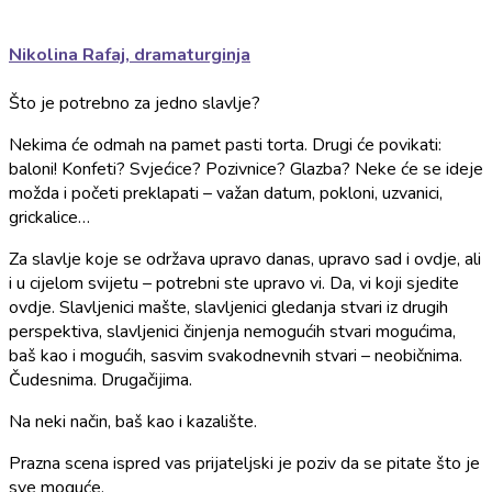
Nikolina Rafaj, dramaturginja
Što je potrebno za jedno slavlje?
Nekima će odmah na pamet pasti torta. Drugi će povikati:
baloni! Konfeti? Svjećice? Pozivnice? Glazba? Neke će se ideje
možda i početi preklapati – važan datum, pokloni, uzvanici,
grickalice…
Za slavlje koje se održava upravo danas, upravo sad i ovdje, ali
i u cijelom svijetu – potrebni ste upravo vi. Da, vi koji sjedite
ovdje. Slavljenici mašte, slavljenici gledanja stvari iz drugih
perspektiva, slavljenici činjenja nemogućih stvari mogućima,
baš kao i mogućih, sasvim svakodnevnih stvari – neobičnima.
Čudesnima. Drugačijima.
Na neki način, baš kao i kazalište.
Prazna scena ispred vas prijateljski je poziv da se pitate što je
sve moguće.