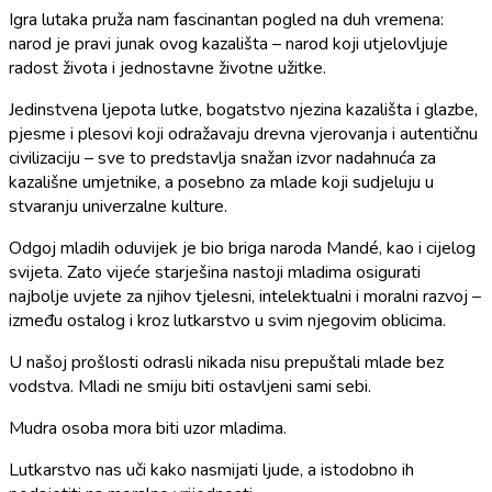
Igra lutaka pruža nam fascinantan pogled na duh vremena:
narod je pravi junak ovog kazališta – narod koji utjelovljuje
radost života i jednostavne životne užitke.
Jedinstvena ljepota lutke, bogatstvo njezina kazališta i glazbe,
pjesme i plesovi koji odražavaju drevna vjerovanja i autentičnu
civilizaciju – sve to predstavlja snažan izvor nadahnuća za
kazališne umjetnike, a posebno za mlade koji sudjeluju u
stvaranju univerzalne kulture.
Odgoj mladih oduvijek je bio briga naroda Mandé, kao i cijelog
svijeta. Zato vijeće starješina nastoji mladima osigurati
najbolje uvjete za njihov tjelesni, intelektualni i moralni razvoj –
između ostalog i kroz lutkarstvo u svim njegovim oblicima.
U našoj prošlosti odrasli nikada nisu prepuštali mlade bez
vodstva. Mladi ne smiju biti ostavljeni sami sebi.
Mudra osoba mora biti uzor mladima.
Lutkarstvo nas uči kako nasmijati ljude, a istodobno ih