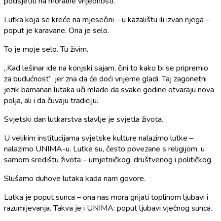
podsjetiti na moralne vrijednosti.
Lutka koja se kreće na mjesečini – u kazalištu ili izvan njega –
poput je karavane. Ona je selo.
To je moje selo. Tu živim.
„Kad lešinar ide na konjski sajam, čini to kako bi se pripremio
za budućnost“, jer zna da će doći vrijeme gladi. Taj zagonetni
jezik bamanan lutaka uči mlade da svake godine otvaraju nova
polja, ali i da čuvaju tradiciju.
Svjetski dan lutkarstva slavlje je svjetla života.
U velikim institucijama svjetske kulture nalazimo lutke –
nalazimo UNIMA-u. Lutke su, često povezane s religijom, u
samom središtu života – umjetničkog, društvenog i političkog.
Slušamo duhove lutaka kada nam govore.
Lutka je poput sunca – ona nas mora grijati toplinom ljubavi i
razumijevanja. Takva je i UNIMA: poput ljubavi vječnog sunca.