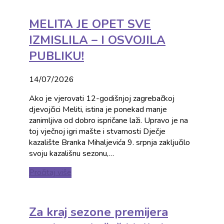
MELITA JE OPET SVE
IZMISLILA – I OSVOJILA
PUBLIKU!
14/07/2026
Ako je vjerovati 12-godišnjoj zagrebačkoj
djevojčici Meliti, istina je ponekad manje
zanimljiva od dobro ispričane laži. Upravo je na
toj vječnoj igri mašte i stvarnosti Dječje
kazalište Branka Mihaljevića 9. srpnja zaključilo
svoju kazališnu sezonu,…
Pročitaj više
Za kraj sezone premijera