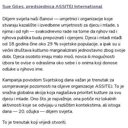
Sue Giles, predsjednica ASSITEJ International
Diljem svijeta naši članovi — umjetnici i organizacije koje
stvaraju kazalište i izvedbene umjetnosti za djecu i mlade, s
njima i od njih — svakodnevno rade na tome da njihov rad i
njihova publika budu prepoznati i cijenjeni. Djeca i mladi mlađi
od 18 godina čine oko 29 % svjetske populacije, a ipak su u
većini društava kulturno marginalizirani jednostavno zbog svoje
dobi. Djeca osobito imaju malo moći, novca ili mogućnosti
izbora te ovise o odraslima oko sebe i o onima koji donose
odluke u njihovo ime.
Kampanja povodom Svjetskog dana važan je trenutak za
usmjeravanje pozornosti na ciljeve organizacije ASSITEJ. To je
snažna globalna akcija koja naglašava prioritet kulture za svu
djecu i mlade. Ono što je najvažnije, ona potiče niz lokalnih
aktivnosti koje se odvijaju u različitim kontekstima, ali istoga
dana — 20. ožujka — diljem svijeta.
To je trenutak koji vrijedi stvoriti.