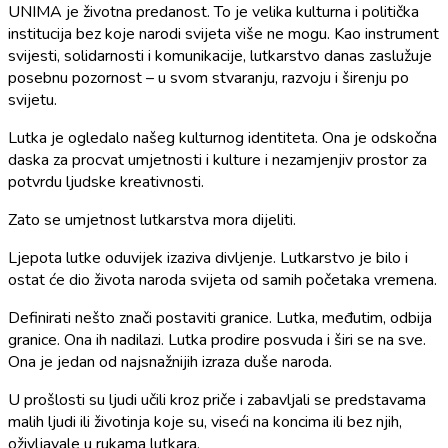
UNIMA je životna predanost. To je velika kulturna i politička
institucija bez koje narodi svijeta više ne mogu. Kao instrument
svijesti, solidarnosti i komunikacije, lutkarstvo danas zaslužuje
posebnu pozornost – u svom stvaranju, razvoju i širenju po
svijetu.
Lutka je ogledalo našeg kulturnog identiteta. Ona je odskočna
daska za procvat umjetnosti i kulture i nezamjenjiv prostor za
potvrdu ljudske kreativnosti.
Zato se umjetnost lutkarstva mora dijeliti.
Ljepota lutke oduvijek izaziva divljenje. Lutkarstvo je bilo i
ostat će dio života naroda svijeta od samih početaka vremena.
Definirati nešto znači postaviti granice. Lutka, međutim, odbija
granice. Ona ih nadilazi. Lutka prodire posvuda i širi se na sve.
Ona je jedan od najsnažnijih izraza duše naroda.
U prošlosti su ljudi učili kroz priče i zabavljali se predstavama
malih ljudi ili životinja koje su, viseći na koncima ili bez njih,
oživljavale u rukama lutkara.