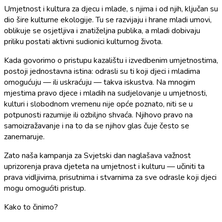
Umjetnost i kultura za djecu i mlade, s njima i od njih, ključan su
dio šire kulturne ekologije. Tu se razvijaju i hrane mladi umovi,
oblikuje se osjetljiva i znatiželjna publika, a mladi dobivaju
priliku postati aktivni sudionici kulturnog života.
Kada govorimo o pristupu kazalištu i izvedbenim umjetnostima,
postoji jednostavna istina: odrasli su ti koji djeci i mladima
omogućuju — ili uskraćuju — takva iskustva. Na mnogim
mjestima pravo djece i mladih na sudjelovanje u umjetnosti,
kulturi i slobodnom vremenu nije opće poznato, niti se u
potpunosti razumije ili ozbiljno shvaća. Njihovo pravo na
samoizražavanje i na to da se njihov glas čuje često se
zanemaruje.
Zato naša kampanja za Svjetski dan naglašava važnost
uprizorenja prava djeteta na umjetnost i kulturu — učiniti ta
prava vidljivima, prisutnima i stvarnima za sve odrasle koji djeci
mogu omogućiti pristup.
Kako to činimo?