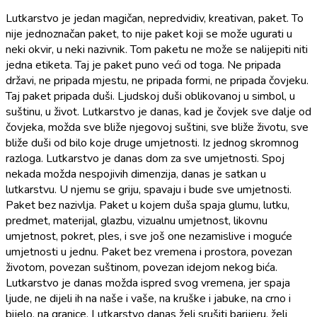
Lutkarstvo je jedan magičan, nepredvidiv, kreativan, paket. To
nije jednoznačan paket, to nije paket koji se može ugurati u
neki okvir, u neki nazivnik. Tom paketu ne može se nalijepiti niti
jedna etiketa. Taj je paket puno veći od toga. Ne pripada
državi, ne pripada mjestu, ne pripada formi, ne pripada čovjeku.
Taj paket pripada duši. Ljudskoj duši oblikovanoj u simbol, u
suštinu, u život. Lutkarstvo je danas, kad je čovjek sve dalje od
čovjeka, možda sve bliže njegovoj suštini, sve bliže životu, sve
bliže duši od bilo koje druge umjetnosti. Iz jednog skromnog
razloga. Lutkarstvo je danas dom za sve umjetnosti. Spoj
nekada možda nespojivih dimenzija, danas je satkan u
lutkarstvu. U njemu se griju, spavaju i bude sve umjetnosti.
Paket bez nazivlja. Paket u kojem duša spaja glumu, lutku,
predmet, materijal, glazbu, vizualnu umjetnost, likovnu
umjetnost, pokret, ples, i sve još one nezamislive i moguće
umjetnosti u jednu. Paket bez vremena i prostora, povezan
životom, povezan suštinom, povezan idejom nekog bića.
Lutkarstvo je danas možda ispred svog vremena, jer spaja
ljude, ne dijeli ih na naše i vaše, na kruške i jabuke, na crno i
bijelo, na granice. Lutkarstvo danas želi srušiti barijeru, želi