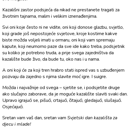
Kazališni zastor podsjeća da nikad ne prestanete tragati za
životnim tajnama, malim i velikim iznenađenjima.
Svi oni koje često ni ne vidite, oni koji donose glazbu, svjetlo,
koji grade još nepostojeće svjetove, kroje kostime kakve
biste možda voljeli imati u ormaru, oni koji vam spremaju
kapute, koji neumorno paze da sve ide kako treba, podsjetnik
su koliko je potrebno truda, a prije svega zajedništva da
kazalište bude živo, da bude tu, oko nas i u nama.
A oni koji će za koji tren hrabro stati ispred vas s uzbuđenjem
pozivaju da zajedno s njima slavite moć igre. I suigre.
Možda i najvažnije od svega – sjetite se, i podsjetite druge
ako slučajno zaborave, da je moguće kazalište slaviti svaki dan.
Upravo igrajući se, pišući, crtajući, čitajući, gledajući, slušajući.
Osjećajući.
Sretan vam vaš dan, sretan vam
Svjetski dan kazališta za
djecu i mlade!