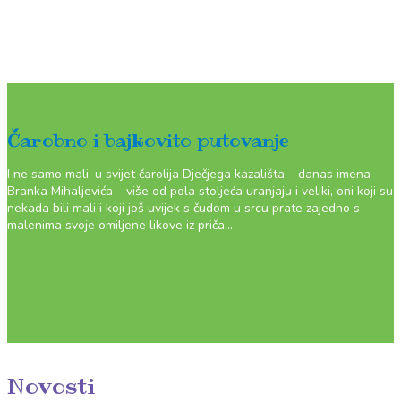
Čarobno i bajkovito putovanje
I ne samo mali, u svijet čarolija Dječjega kazališta – danas imena
Branka Mihaljevića – više od pola stoljeća uranjaju i veliki, oni koji su
nekada bili mali i koji još uvijek s čudom u srcu prate zajedno s
malenima svoje omiljene likove iz priča…
Novosti