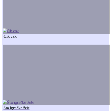
Cik cak
Što igračke žele