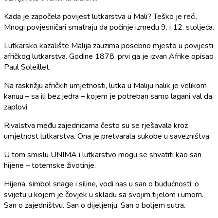
Kada je započela povijest lutkarstva u Mali? Teško je reći.
Mnogi povjesničari smatraju da počinje između 9. i 12. stoljeća.
Lutkarsko kazalište Malija zauzima posebno mjesto u povijesti
afričkog lutkarstva. Godine 1878. prvi ga je izvan Afrike opisao
Paul Soleillet.
Na raskrižju afričkih umjetnosti, lutka u Maliju nalik je velikom
kanuu – sa ili bez jedra – kojem je potreban samo lagani val da
zaplovi.
Rivalstva među zajednicama često su se rješavala kroz
umjetnost lutkarstva. Ona je pretvarala sukobe u savezništva.
U tom smislu UNIMA i lutkarstvo mogu se shvatiti kao san
hijene – totemske životinje.
Hijena, simbol snage i siline, vodi nas u san o budućnosti: o
svijetu u kojem je čovjek u skladu sa svojim tijelom i umom.
San o zajedništvu. San o dijeljenju. San o boljem sutra.