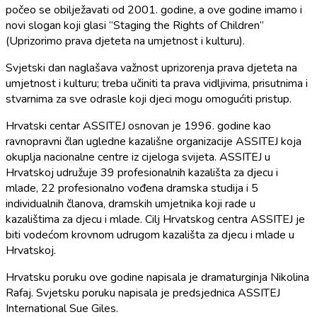
počeo se obilježavati od 2001. godine, a ove godine imamo i
novi slogan koji glasi “Staging the Rights of Children”
(Uprizorimo prava djeteta na umjetnost i kulturu).
Svjetski dan naglašava važnost uprizorenja prava djeteta na
umjetnost i kulturu; treba učiniti ta prava vidljivima, prisutnima i
stvarnima za sve odrasle koji djeci mogu omogućiti pristup.
Hrvatski centar ASSITEJ osnovan je 1996. godine kao
ravnopravni član ugledne kazališne organizacije ASSITEJ koja
okuplja nacionalne centre iz cijeloga svijeta. ASSITEJ u
Hrvatskoj udružuje 39 profesionalnih kazališta za djecu i
mlade, 22 profesionalno vođena dramska studija i 5
individualnih članova, dramskih umjetnika koji rade u
kazalištima za djecu i mlade. Cilj Hrvatskog centra ASSITEJ je
biti vodećom krovnom udrugom kazališta za djecu i mlade u
Hrvatskoj.
Hrvatsku poruku ove godine napisala je dramaturginja Nikolina
Rafaj. Svjetsku poruku napisala je predsjednica ASSITEJ
International Sue Giles.