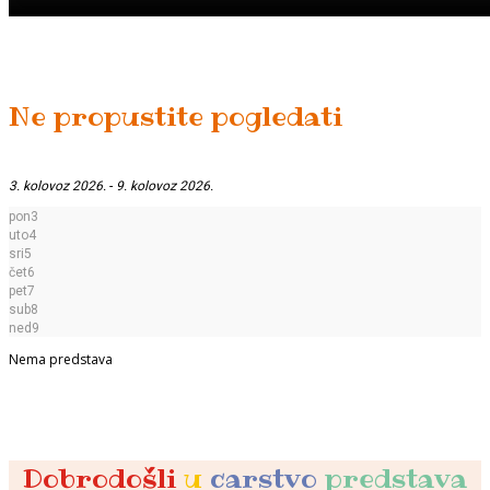
Ne propustite pogledati
3. kolovoz 2026.
-
9. kolovoz 2026.
pon
3
uto
4
sri
5
čet
6
pet
7
sub
8
ned
9
Nema predstava
Dobrodošli
u
carstvo
predstava