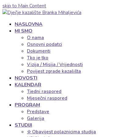
skip to Main Content
NASLOVNA
MI SMO
O nama
Osnovni podatci
Dokumenti
Tko je tko
Vizija / Misija / Vrijednosti
Povijest zgrade kazališta
NOVOSTI
KALENDAR
Tjedni raspored
Mjesečni raspored
PROGRAM
Predstave
Galerija
STUDIJI
☆ Obavijest polaznicima studija