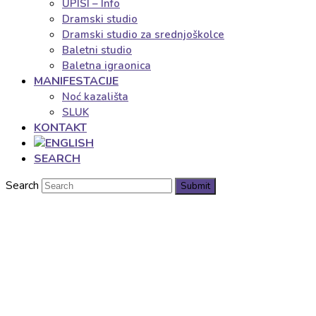
UPISI – Info
Dramski studio
Dramski studio za srednjoškolce
Baletni studio
Baletna igraonica
MANIFESTACIJE
Noć kazališta
SLUK
KONTAKT
SEARCH
Search
Submit