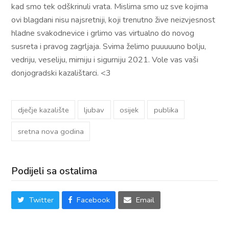
kad smo tek odškrinuli vrata. Mislima smo uz sve kojima
ovi blagdani nisu najsretniji, koji trenutno žive neizvjesnost
hladne svakodnevice i grlimo vas virtualno do novog
susreta i pravog zagrljaja. Svima želimo puuuuuno bolju,
vedriju, veseliju, mirniju i sigurniju 2021. Vole vas vaši
donjogradski kazalištarci. <3
dječje kazalište
ljubav
osijek
publika
sretna nova godina
Podijeli sa ostalima
Twitter
Facebook
Email