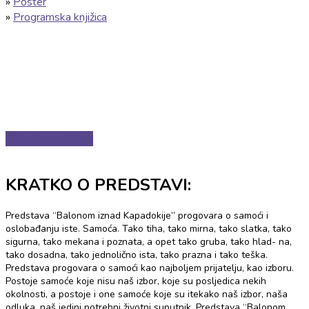
»
Poster
»
Programska knjižica
Galerija predstave
KRATKO O PREDSTAVI:
Predstava “Balonom iznad Kapadokije” progovara o samoći i
oslobađanju iste. Samoća. Tako tiha, tako mirna, tako slatka, tako
sigurna, tako mekana i poznata, a opet tako gruba, tako hlad- na,
tako dosadna, tako jednolično ista, tako prazna i tako teška.
Predstava progovara o samoći kao najboljem prijatelju, kao izboru.
Postoje samoće koje nisu naš izbor, koje su posljedica nekih
okolnosti, a postoje i one samoće koje su itekako naš izbor, naša
odluka, naš jedini potrebni životni suputnik. Predstava “Balonom