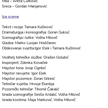
Mila – Areta Ćurković
Sreca – Gordan Marijanović
Iza scene
Tekst i rezija: Tamara Kučinović
Dramaturgija i koreografija: Goran Guksić
Scenografija i lutke: Volha Milovič
Glazba: Marko Lucijan Hraščanec
Oblikovanje svjetla:Igor Elek i Tamara Kučinović
Voditelj tehničke službe: Dražen Golubić
Inspicijent: Zdenka Kovaček
Majstor tona: Josip Ogribić
Majstor rasvjete: Igor Elek
Majstor pozornice: Zoran Grkinić
Tehničar svjetla: Hrvoje Đumlija
Pozornički tehničar: Tihomil Čakalić
Izrada scenografije Siniša Ardalić, Volha Milovič
Izrada kostima: Maja Marković, Volha Milovič