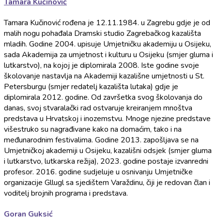
Tamara Kučinović
Tamara Kučinović rođena je 12.11.1984. u Zagrebu gdje je od
malih nogu pohađala Dramski studio Zagrebačkog kazališta
mladih. Godine 2004. upisuje Umjetničku akademiju u Osijeku,
sada Akademija za umjetnost i kulturu u Osijeku (smjer gluma i
lutkarstvo), na kojoj je diplomirala 2008. Iste godine svoje
školovanje nastavlja na Akademiji kazališne umjetnosti u St.
Petersburgu (smjer redatelj kazališta lutaka) gdje je
diplomirala 2012. godine. Od završetka svog školovanja do
danas, svoj stvaralački rad ostvaruje kreiranjem mnoštva
predstava u Hrvatskoj i inozemstvu. Mnoge njezine predstave
višestruko su nagrađivane kako na domaćim, tako i na
međunarodnim festivalima. Godine 2013. zapošljava se na
Umjetničkoj akademiji u Osijeku, kazališni odsjek (smjer gluma
i lutkarstvo, lutkarska režija), 2023. godine postaje izvanredni
profesor. 2016. godine sudjeluje u osnivanju Umjetničke
organizacije Gllugl sa sjedištem Varaždinu, čiji je redovan član i
voditelj brojnih programa i predstava.
Goran Guksić