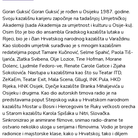
Goran Guksić Goran Guksić je rođen u Osijeku 1987. godine.
Svoju kazališnu karijeru započinje na tadašnjoj Umjetničkoj
Akademiji (sada Akademija za umjetnost i kulturu u Osije-ku).
Osim što je bio dio ansambla Gradskog kazališta lutaka u
Rijeci, bio je i član Hrvatskog narodnog kazališta u Varaždinu.
Kao slobodni umjetnik surađivao je s mnogim kazališnim
redateljima poput Tamare Kučinović, Selme Spahić, Paola Tiš-
ljarića, Zlatka Svibena, Olje Lozice, Tine Hofman, Morane
Dolenc, Ljudmile Fedoro-ve, Renate Carole Gatice i Zijaha
Sokolovića. Nastupa u kazalištima kao što su Teatar ITD,
ZeKaEm, Teatar Exit, Mala Scena, Gllugl, INK Pula, HKD
Rijeka, HNK Osijek, Dječje kazalište Branka Mihaljevića u
Osijeku i drugima. Kao dio autorskih timova radio je na
predstavama poput Stepskog vuka u Hrvatskom narodnom
kazalištu Mostar u Bosni i Hercegovini te Ruky vel’kosti orecha
u Starom kazalištu Karola Spišáka u Nitri, Slovačka.
Sinkronizirao je animirane filmove, snimao radio-drame te
ostvario nekoliko uloga u serijama i filmovima. Vodio je brojne
radionice i majstorske klase, kako u Hrvatskoj, tako i diljem