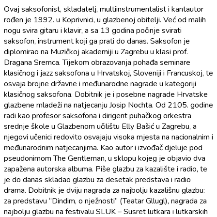
Ovaj saksofonist, skladatelj, multiinstrumentalist i kantautor
rođen je 1992. u Koprivnici, u glazbenoj obitelji. Već od malih
nogu svira gitaru i klavir, a sa 13 godina počinje svirati
saksofon, instrument koji ga prati do danas. Saksofon je
diplomirao na Muzičkoj akademiji u Zagrebu u klasi prof.
Dragana Sremca. Tijekom obrazovanja pohađa seminare
klasičnog i jazz saksofona u Hrvatskoj, Sloveniji i Francuskoj, te
osvaja brojne državne i međunarodne nagrade u kategoriji
klasičnog saksofona. Dobitnik je i posebne nagrade Hrvatske
glazbene mladeži na natjecanju Josip Nochta. Od 2105. godine
radi kao profesor saksofona i dirigent puhačkog orkestra
srednje škole u Glazbenom učilištu Elly Bašić u Zagrebu, a
njegovi učenici redovito osvajaju visoka mjesta na nacionalnim i
međunarodnim natjecanjima. Kao autor i izvođač djeluje pod
pseudonimom The Gentleman, u sklopu kojeg je objavio dva
zapažena autorska albuma. Piše glazbu za kazalište i radio, te
je do danas skladao glazbu za desetak predstava i radio
drama. Dobitnik je dviju nagrada za najbolju kazališnu glazbu:
za predstavu “Dindim, o nježnosti” (Teatar Gllugl), nagrada za
najbolju glazbu na festivalu SLUK – Susret lutkara i lutkarskih