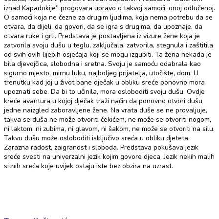
iznad Kapadokije” progovara upravo o takvoj samoći, onoj odlučenoj.
O samoći koja ne čezne za drugim ljudima, koja nema potrebu da se
otvara, da dijeli, da govori, da se igra s drugima, da upoznaje, da
otvara ruke i grli. Predstava je postavljena iz vizure žene koja je
zatvorila svoju dušu u teglu, zaključala, zatvorila, stegnula i zaštitila
od svih ovih lijepih osjećaja koji se mogu izgubiti. Ta žena nekada je
bila djevojčica, slobodna i sretna. Svoju je samoću odabrala kao
sigurno mjesto, mirnu luku, najboljeg prijatelja, utočište, dom. U
trenutku kad joj u život bane dječak u obliku sreće ponovno mora
upoznati sebe. Da bi to učinila, mora osloboditi svoju dušu. Ovdje
kreće avantura u kojoj dječak traži način da ponovno otvori dušu
jedne naizgled zaboravljene žene. Na vrata duše se ne provaljuje,
takva se duša ne može otvoriti čekićem, ne može se otvoriti nogom,
ni laktom, ni zubima, ni glavom, ni šakom, ne može se otvoriti na silu.
Takvu dušu može osloboditi isključivo sreća u obliku djeteta.
Zarazna radost, zaigranost i sloboda. Predstava pokušava jezik
sreće svesti na univerzalni jezik kojim govore djeca. Jezik nekih malih
sitnih sreća koje uvijek ostaju iste bez obzira na uzrast.