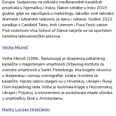
Europe. Sudjelovao na nekoliko međunarodnih kazališnih
projekata u Njemačkoj i Irskoj. Nakon selidbe u Irsku 2019.
godine, gdje se zapošljava u marketingu, također vodi nekoliko
dramskih i lutkarskih radionica za djecu i odrasle. Godine 2022.
surađuje s Candlelit Tales, Irish Unimom i Puca Festi-valom.
Pod vodstvom Viva School of Dance natječe se na sportskim
turnirima latinoameričkih plesova.
Volha Milovič
Volha Milovič (1986., Bjelorusija) je dizajnerica lutkarskog
kazališta s magisterijem umjetnosti Državnog instituta za
scenske umjetnosti u Sankt Peterburgu. Ima bogato iskustvo
u dizajniranju i razvoju scenografije, lutaka i kostima za
kazalište. Njezini radovi izlagani su u Hrvatskoj, Ukrajini i Rusiji.
Osim kazališnog rada, Volha je ilustrirala knjige u Nizozemskoj,
Ukrajini i Poljskoj, a istovremeno je podučavala mlade učenike
u umjetničkoj školi u Amsterdamu.
Marko Lucijan Hraščanec