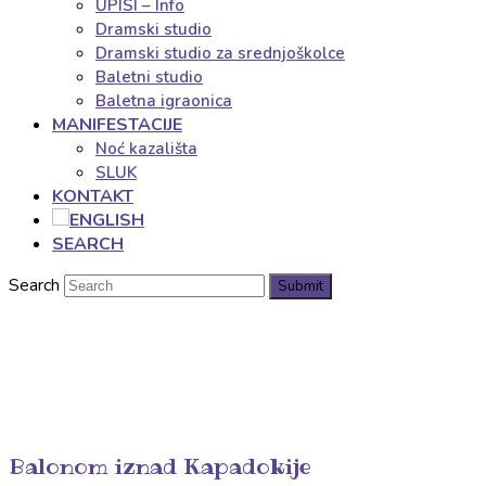
UPISI – Info
Dramski studio
Dramski studio za srednjoškolce
Baletni studio
Baletna igraonica
MANIFESTACIJE
Noć kazališta
SLUK
KONTAKT
SEARCH
Search
Submit
Balonom iznad Kapadokije