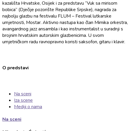
kazališta Hrvatske, Osijek i za predstavu “Vuk sa mirisom
bobica” (Dječije pozorište Republike Srpske), nagrada za
najbolju glazbu na festivalu FLUM – Festival lutkarske
umjetnosti, Mostar. Aktivno nastupa kao član Mimika orkestra,
avangardnog jazz ansambla i kao instrumentalist u suradnji s
brojnim hrvatskim autorskim glazbenicima. U svom
umjetničkom radu ravnopravno koristi saksofon, gitaru i klavir.
O predstavi
Na sceni
Iza scene
Mediji o nama
Na sceni