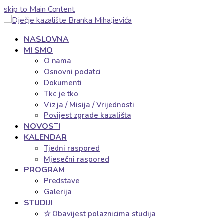
skip to Main Content
NASLOVNA
MI SMO
O nama
Osnovni podatci
Dokumenti
Tko je tko
Vizija / Misija / Vrijednosti
Povijest zgrade kazališta
NOVOSTI
KALENDAR
Tjedni raspored
Mjesečni raspored
PROGRAM
Predstave
Galerija
STUDIJI
☆ Obavijest polaznicima studija